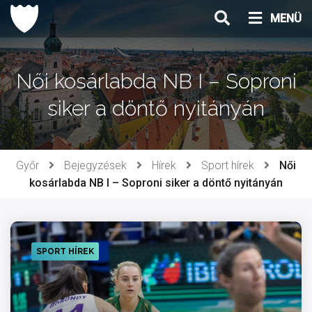
Ugrás
MENÜ
a
tartalomhoz
Női kosárlabda NB I – Soproni
siker a döntő nyitányán
Győr
Bejegyzések
Hírek
Sport hírek
Női
kosárlabda NB I – Soproni siker a döntő nyitányán
SPORT HÍREK