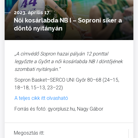
2023. április 17.
Női kosárlabda NB I – Soproni siker a
döntő nyitányán
„A címvédő Sopron hazai pályán 12 ponttal
legyőzte a Győrt a női kosárlabda NB I döntőjének
szombati nyitányán.”
Sopron Basket–SERCO UNI Győr 80–68 (24–15,
18–18, 15–13, 23–22)
A teljes cikk itt olvasható
Forrás és fotó: gyorplusz.hu, Nagy Gábor
Megosztás itt: