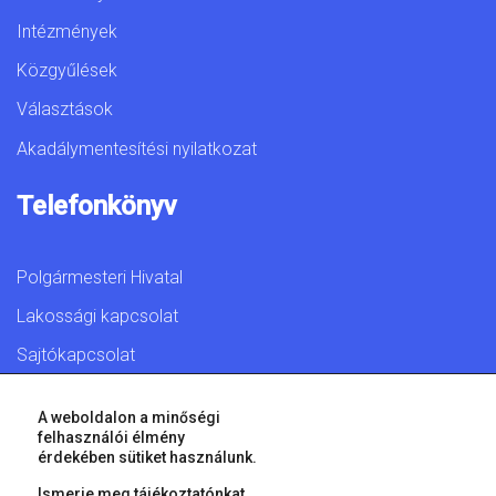
Intézmények
Közgyűlések
Választások
Akadálymentesítési nyilatkozat
Telefonkönyv
Polgármesteri Hivatal
Lakossági kapcsolat
Sajtókapcsolat
A weboldalon a minőségi
felhasználói élmény
érdekében sütiket használunk.
© 2026 Győr Megyei Jogú Város • Minden jog fenntartva!
Ismerje meg tájékoztatónkat