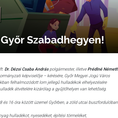
s Győr Szabadhegyen!
ft.
Dr. Dézsi Csaba András
polgármester, illetve
Prédlné Német
ormányzati képviselője – kérésére, Győr Megyei Jogú Város
an felhalmozódott lom jellegű hulladékok elhelyezésére
lladék átvételére kizárólag a gyűjtőhelyen van lehetőség.
8 és 16 óra között üzemel Győrben, a zöld utcai buszfordulóban
anyag hulladékot, nyesedéket, építési törmeléket,