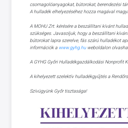
csomagolóanyagokat, bútorokat, berendezési tár
A hulladék elhelyezéséhez hozza magával magya
A MOHU Zrt. kérésére a beszállítani kívánt hullad
szükséges. Javasoljuk, hogy a beszállítani kívá
bútorokat lapra szerelve, fás szárú hulladékot apr
információk a
www.gyhg.hu
weboldalon olvasha
A GYHG Győri Hulladékgazdálkodási Nonprofit K
A kihelyezett szelektív hulladékgyűjtés a Rendőrs
Szívügyünk Győr tisztasága!