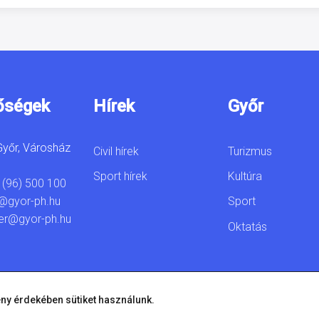
őségek
Hírek
Győr
yőr, Városház
Civil hírek
Turizmus
Sport hírek
Kultúra
 (96) 500 100
Sport
@gyor-ph.hu
er@gyor-ph.hu
Oktatás
ny érdekében sütiket használunk.