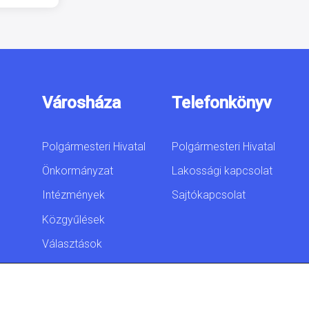
Városháza
Telefonkönyv
Polgármesteri Hivatal
Polgármesteri Hivatal
Önkormányzat
Lakossági kapcsolat
Intézmények
Sajtókapcsolat
Közgyűlések
Választások
Akadálymentesítési
nyilatkozat