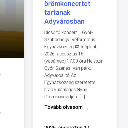
örömkoncertet
tartanak
Adyvárosban
Dicsőítő koncert – Győr-
Szabadhegyi Református
Egyházközség 📅 Időpont:
2026. augusztus 16.
(vasárnap) 17:00 óra Helyszín:
Győr, Szenes Iván park,
h
Adyvárosi tó Az
Egyházközség szeretettel
hívja különleges Nyári
Örömkoncertjére […]
Tovább olvasom
→
.
2026. augusztus 07.