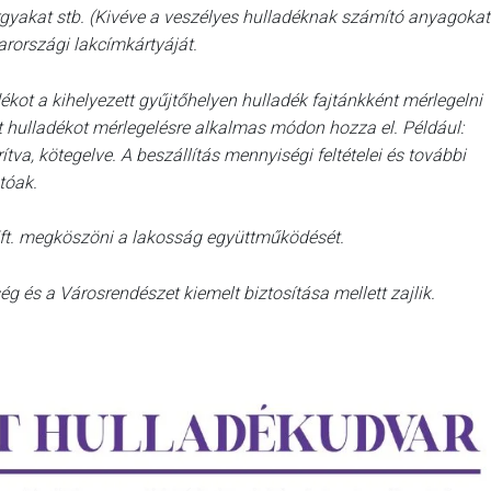
gyakat stb. (Kivéve a veszélyes hulladéknak számító anyagokat
rországi lakcímkártyáját.
ékot a kihelyezett gyűjtőhelyen hulladék fajtánkként mérlegelni
nt hulladékot mérlegelésre alkalmas módon hozza el. Például:
ítva, kötegelve. A beszállítás mennyiségi feltételei és további
tóak.
ft. megköszöni a lakosság együttműködését.
ég és a Városrendészet kiemelt biztosítása mellett zajlik.