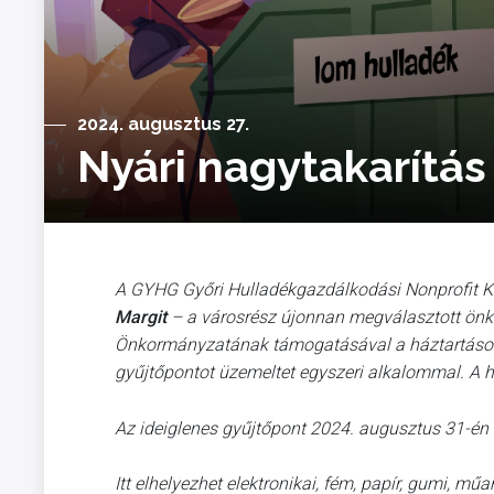
2024. augusztus 27.
Nyári nagytakarítá
A GYHG Győri Hulladékgazdálkodási Nonprofit K
Margit
– a városrész újonnan megválasztott önk
Önkormányzatának támogatásával a háztartásokb
gyűjtőpontot üzemeltet egyszeri alkalommal. A hu
Az ideiglenes gyűjtőpont 2024. augusztus 31-én 
Itt elhelyezhet elektronikai, fém, papír, gumi, mű