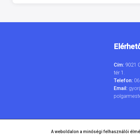
Elérhet
Cím:
9021 G
tér 1.
Telefon:
06
Email:
gyor
polgarmest
A weboldalon a minőségi felhasználói élmé