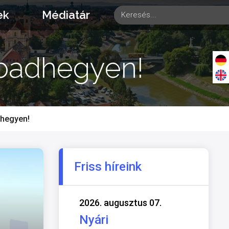
ek
Médiatár
abadhegyen!
dhegyen!
Friss híreink
2026. augusztus 07.
Nyári