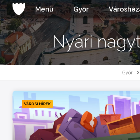
Ugrás
Menü
Győr
Városház
a
tartalomhoz
Nyári nagy
Győr
VÁROSI HÍREK