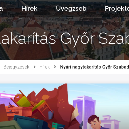
a
Hírek
Üvegzseb
Projekt
takarítás Győr Sz
Bejegyzések
Hírek
Nyári nagytakarítás Győr Szaba