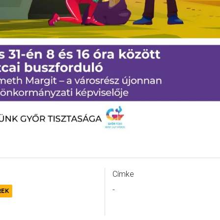
Címke
-
REK