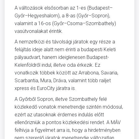
A változások elsősorban az 1-es (Budapest–
Győr–Hegyeshalom), a 8-as (Győr–Sopron),
valamint a 16-os (Győr–Csorna–Szombathely)
vasútvonalakat érintik.
A nemzetközi és távolsági járatok egy része a
felújítás ideje alatt nem érinti a budapesti Keleti
pályaudvart, hanem ideiglenesen Budapest-
Kelenföldről indul, illetve oda érkezik. Ez
vonatkozik többek között az Arrabona, Savaria,
Scarbantia, Mura, Dráva, valamint több railjet
xpress és EuroCity járatra is.
A Győrből Sopron, illetve Szombathely felé
közlekedő vonatok menetrendje szintén módosul,
ezért az utasoknak érdemes indulás előtt
ellenőrizniük a pontos közlekedési rendet. A MÁV
felhívja a figyelmet arra is, hogy a hirdetményben
nem szereplő járatok menetrendje változatlan