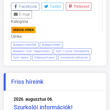
Facebook
Twitter
Pinterest
E-mail
Kategória
VÁROSI HÍREK
Címke
Budapest-Kelenföld
Budapest-Keleti
Budapest–Győr–Hegyeshalom
Győr–Csorna–Szombathely
Győr–Sopron
Kőbánya-Kispest
menetrendi változások
Friss híreink
2026. augusztus 06.
Szurkolói információk!