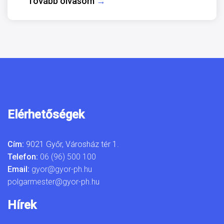
Tovább olvasom
→
Elérhetőségek
Cím:
9021 Győr, Városház tér 1.
Telefon:
06 (96) 500 100
Email:
gyor@gyor-ph.hu
polgarmester@gyor-ph.hu
Hírek