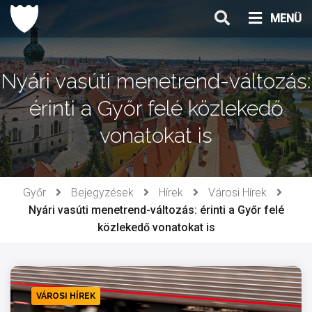
Ugrás
MENÜ
a
tartalomhoz
Nyári vasúti menetrend-változás:
érinti a Győr felé közlekedő
vonatokat is
Győr
Bejegyzések
Hírek
Városi Hírek
Nyári vasúti menetrend-változás: érinti a Győr felé
közlekedő vonatokat is
VÁROSI HÍREK