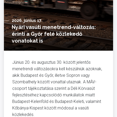
2026. június 17.
Nyári vasúti menetrend-változás:
érinti a Győr felé közlekedő
vonatokat is
Június 20. és augusztus 30. között jelentős
menetrendi változásokra kell készülniük azoknak,
akik Budapest és Győr, illetve Sopron vagy
Szombathely között vonattal utaznak. A MÁV-
csoport tájékoztatása szerint a Déli Körvasút
fejlesztéséhez kapcsolódó munkálatok miatt
Budapest-Kelenföld és Budapest-Keleti, valamint
Kőbánya-Kispest között módosul a vasúti
közlekedés.