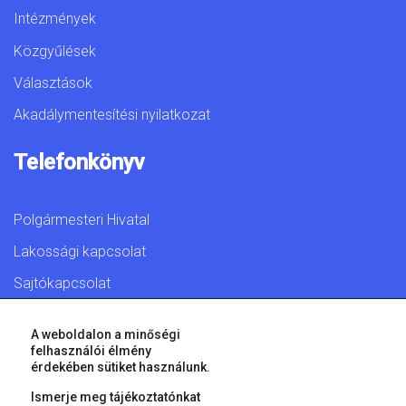
Intézmények
Közgyűlések
Választások
Akadálymentesítési nyilatkozat
Telefonkönyv
Polgármesteri Hivatal
Lakossági kapcsolat
Sajtókapcsolat
A weboldalon a minőségi
felhasználói élmény
érdekében sütiket használunk.
© 2026 Győr Megyei Jogú Város • Minden jog fenntartva!
Ismerje meg tájékoztatónkat