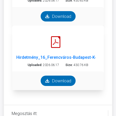
Uploaded:
2026.06.17
Size:
430.63 KB
Download
Hirdetmény_16_Ferencváros-Budapest-Kelenföld_0
Uploaded:
2026.06.17
Size:
430.76 KB
Download
Megosztás itt: