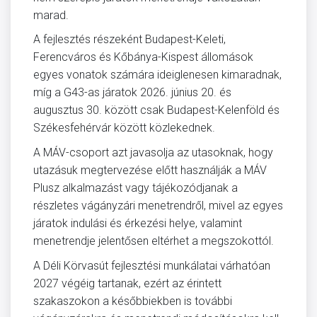
marad.
A fejlesztés részeként Budapest-Keleti,
Ferencváros és Kőbánya-Kispest állomások
egyes vonatok számára ideiglenesen kimaradnak,
míg a G43-as járatok 2026. június 20. és
augusztus 30. között csak Budapest-Kelenföld és
Székesfehérvár között közlekednek.
A MÁV-csoport azt javasolja az utasoknak, hogy
utazásuk megtervezése előtt használják a MÁV
Plusz alkalmazást vagy tájékozódjanak a
részletes vágányzári menetrendről, mivel az egyes
járatok indulási és érkezési helye, valamint
menetrendje jelentősen eltérhet a megszokottól.
A Déli Körvasút fejlesztési munkálatai várhatóan
2027 végéig tartanak, ezért az érintett
szakaszokon a későbbiekben is további