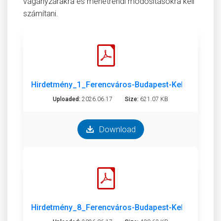
vágányzárakra és menetrendi módosításokra kell
számítani.
Hirdetmény_1_Ferencváros-Budapest-Kelenföld_06
Uploaded:
2026.06.17
Size:
621.07 KB
Download
Hirdetmény_8_Ferencváros-Budapest-Kelenföld_06