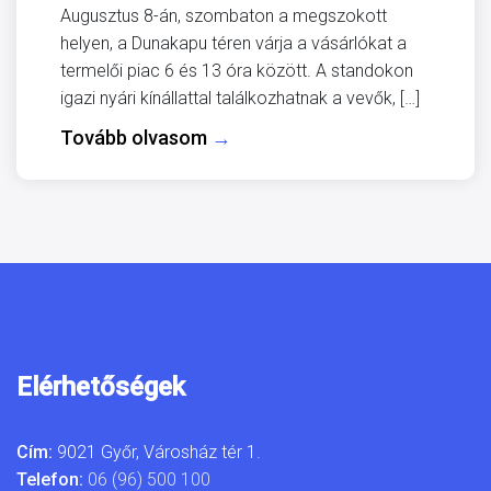
Augusztus 8-án, szombaton a megszokott
helyen, a Dunakapu téren várja a vásárlókat a
termelői piac 6 és 13 óra között. A standokon
igazi nyári kínállattal találkozhatnak a vevők, […]
Tovább olvasom
→
Elérhetőségek
Cím:
9021 Győr, Városház tér 1.
Telefon:
06 (96) 500 100