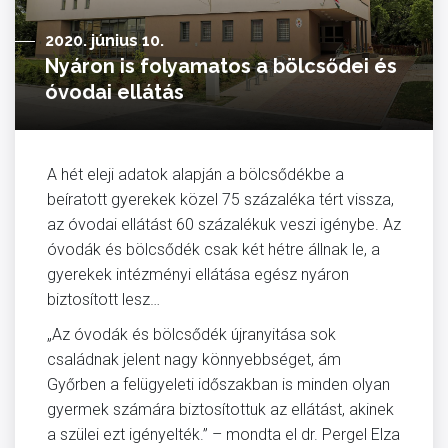
2020. június 10.
Nyáron is folyamatos a bölcsődei és
óvodai ellátás
A hét eleji adatok alapján a bölcsődékbe a
beíratott gyerekek közel 75 százaléka tért vissza,
az óvodai ellátást 60 százalékuk veszi igénybe. Az
óvodák és bölcsődék csak két hétre állnak le, a
gyerekek intézményi ellátása egész nyáron
biztosított lesz…
„Az óvodák és bölcsődék újranyitása sok
családnak jelent nagy könnyebbséget, ám
Győrben a felügyeleti időszakban is minden olyan
gyermek számára biztosítottuk az ellátást, akinek
a szülei ezt igényelték.” – mondta el dr. Pergel Elza