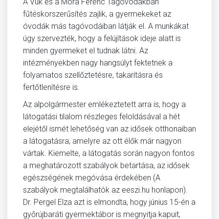
A Vuk és a Móra Ferenc Tagóvodákban
fűtéskorszerűsítés zajlik, a gyermekeket az
óvodák más tagóvodáiban látják el. A munkákat
úgy szervezték, hogy a felújítások ideje alatt is
minden gyermeket el tudnak látni. Az
intézményekben nagy hangsúlyt fektetnek a
folyamatos szellőztetésre, takarításra és
fertőtlenítésre is.
Az alpolgármester emlékeztetett arra is, hogy a
látogatási tilalom részleges feloldásával a hét
elejétől ismét lehetőség van az idősek otthonaiban
a látogatásra, amelyre az ott élők már nagyon
vártak. Kiemelte, a látogatás során nagyon fontos
a meghatározott szabályok betartása, az idősek
egészségének megóvása érdekében (A
szabályok megtalálhatók az eeszi.hu honlapon).
Dr. Pergel Elza azt is elmondta, hogy június 15-én a
győrújbaráti gyermektábor is megnyitja kapuit,