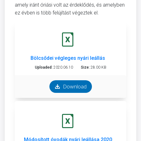
amely iránt óriási volt az érdeklődés, és amelyben
ez évben is több felújítást végeztek el.
Bölcsődei végleges nyári leállás
Uploaded:
2020.06.10
Size:
28.00 KB
Download
Módosított óvodák nyári leállása 2020