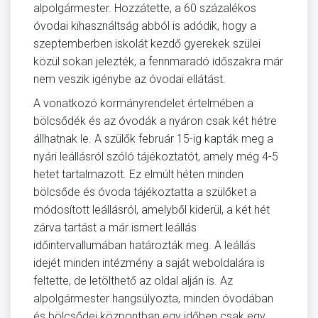
alpolgármester. Hozzátette, a 60 százalékos
óvodai kihasználtság abból is adódik, hogy a
szeptemberben iskolát kezdő gyerekek szülei
közül sokan jelezték, a fennmaradó időszakra már
nem veszik igénybe az óvodai ellátást.
A vonatkozó kormányrendelet értelmében a
bölcsődék és az óvodák a nyáron csak két hétre
állhatnak le. A szülők február 15-ig kapták meg a
nyári leállásról szóló tájékoztatót, amely még 4-5
hetet tartalmazott. Ez elmúlt héten minden
bölcsőde és óvoda tájékoztatta a szülőket a
módosított leállásról, amelyből kiderül, a két hét
zárva tartást a már ismert leállás
időintervallumában határozták meg. A leállás
idejét minden intézmény a saját weboldalára is
feltette, de letölthető az oldal alján is. Az
alpolgármester hangsúlyozta, minden óvodában
és bölcsődei központban egy időben csak egy