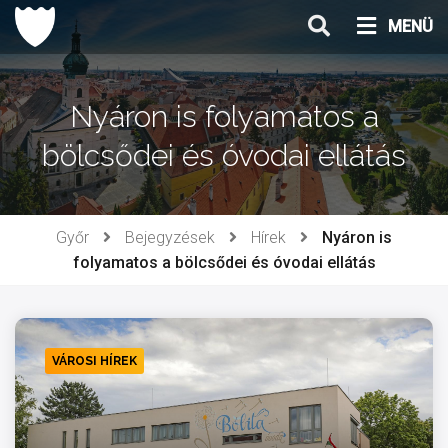
Ugrás
MENÜ
a
tartalomhoz
Nyáron is folyamatos a
bölcsődei és óvodai ellátás
Győr
Bejegyzések
Hírek
Nyáron is
folyamatos a bölcsődei és óvodai ellátás
VÁROSI HÍREK