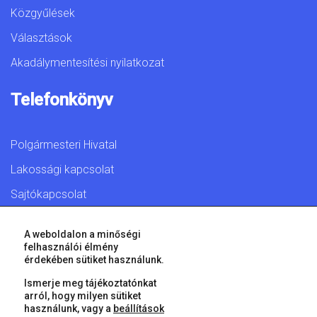
Közgyűlések
Választások
Akadálymentesítési nyilatkozat
Telefonkönyv
Polgármesteri Hivatal
Lakossági kapcsolat
Sajtókapcsolat
A weboldalon a minőségi
felhasználói élmény
érdekében sütiket használunk.
© 2026 Győr Megyei Jogú Város • Minden jog fenntartva!
Ismerje meg tájékoztatónkat
arról, hogy milyen sütiket
használunk, vagy a
beállítások