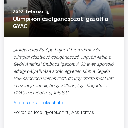
2022. február 15.
Olimpikon cselgáncsozót igazolt a
GYAC
„A kétszeres Európa-bajnoki bronzérmes és
olimpiai résztvevő cselgáncsozó Ungvári Attila a
Győri Atlétikai Clubhoz igazolt. A 33 éves sportoló
eddigi pályafutása során egyetlen klub a Cegléd
VSE színeiben versenyzett, de úgy érezte most jött
el az ideje annak, hogy váltson, így elfogadta a
GYAC szerződési ajánlatát.”
A teljes cikk itt olvasható
Forrás és fotó: gyorplusz.hu, Ács Tamás