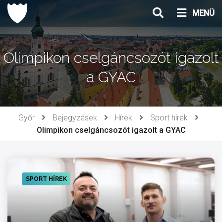
Ugrás
MENÜ
a
tartalomhoz
Olimpikon cselgáncsozót igazolt
a GYAC
Győr
Bejegyzések
Hírek
Sport hírek
Olimpikon cselgáncsozót igazolt a GYAC
SPORT HÍREK