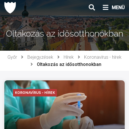
Ugrás
MENÜ
a
tartalomhoz
Oltakozás az idősotthonokban
Győr
Bejegyzések
Hírek
Koronavírus - hírek
Oltakozás az idősotthonokban
KORONAVÍRUS - HÍREK