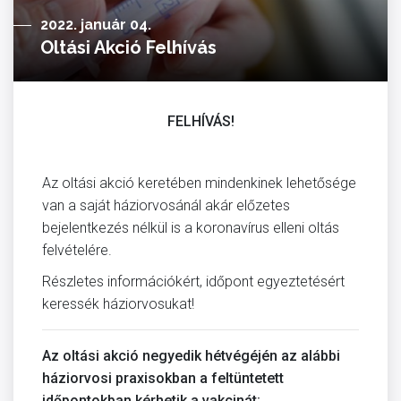
2022. január 04.
Oltási Akció Felhívás
FELHÍVÁS!
Az oltási akció keretében mindenkinek lehetősége
van a saját háziorvosánál akár előzetes
bejelentkezés nélkül is a koronavírus elleni oltás
felvételére.
Részletes információkért, időpont egyeztetésért
keressék háziorvosukat!
Az oltási akció negyedik hétvégéjén az alábbi
háziorvosi praxisokban a feltüntetett
időpontokban kérhetik a vakcinát: