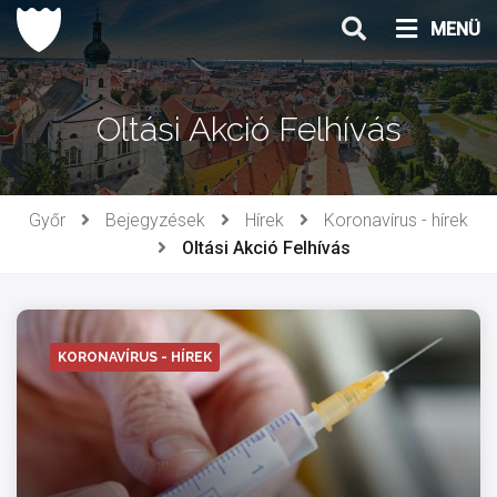
Ugrás
MENÜ
a
tartalomhoz
Oltási Akció Felhívás
Győr
Bejegyzések
Hírek
Koronavírus - hírek
Oltási Akció Felhívás
KORONAVÍRUS - HÍREK