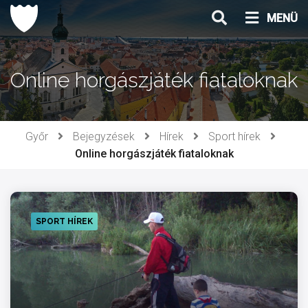
Ugrás
MENÜ
a
tartalomhoz
Online horgászjáték fiataloknak
Győr
Bejegyzések
Hírek
Sport hírek
Online horgászjáték fiataloknak
SPORT HÍREK