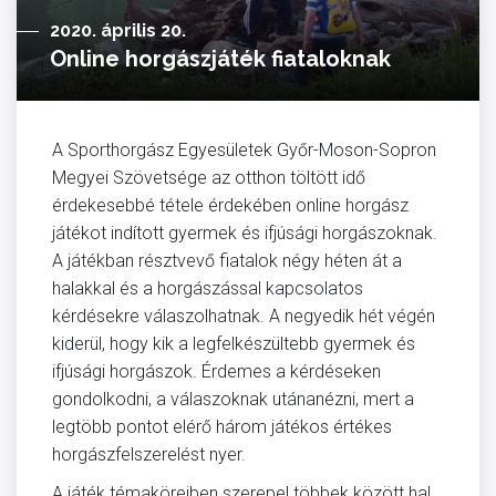
2020. április 20.
Online horgászjáték fiataloknak
A Sporthorgász Egyesületek Győr-Moson-Sopron
Megyei Szövetsége az otthon töltött idő
érdekesebbé tétele érdekében online horgász
játékot indított gyermek és ifjúsági horgászoknak.
A játékban résztvevő fiatalok négy héten át a
halakkal és a horgászással kapcsolatos
kérdésekre válaszolhatnak. A negyedik hét végén
kiderül, hogy kik a legfelkészültebb gyermek és
ifjúsági horgászok. Érdemes a kérdéseken
gondolkodni, a válaszoknak utánanézni, mert a
legtöbb pontot elérő három játékos értékes
horgászfelszerelést nyer.
A játék témaköreiben szerepel többek között hal