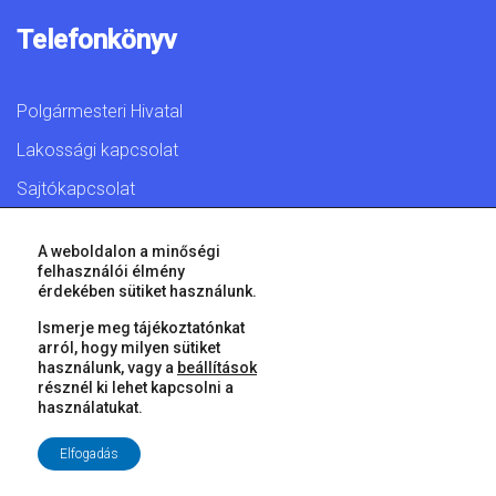
Telefonkönyv
Polgármesteri Hivatal
Lakossági kapcsolat
Sajtókapcsolat
A weboldalon a minőségi
felhasználói élmény
érdekében sütiket használunk.
© 2026 Győr Megyei Jogú Város • Minden jog fenntartva!
Ismerje meg tájékoztatónkat
arról, hogy milyen sütiket
használunk, vagy a
beállítások
résznél ki lehet kapcsolni a
használatukat.
Elfogadás