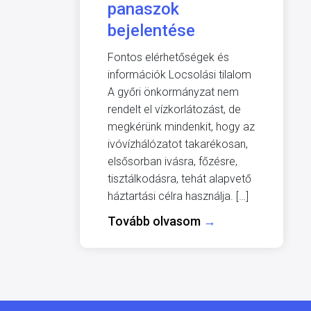
panaszok
bejelentése
Fontos elérhetőségek és
információk Locsolási tilalom
A győri önkormányzat nem
rendelt el vízkorlátozást, de
megkérünk mindenkit, hogy az
ivóvízhálózatot takarékosan,
elsősorban ivásra, főzésre,
tisztálkodásra, tehát alapvető
háztartási célra használja. […]
Tovább olvasom
→