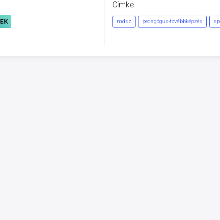
Címke
REK
mdsz
pedagógus-továbbképzés
sp