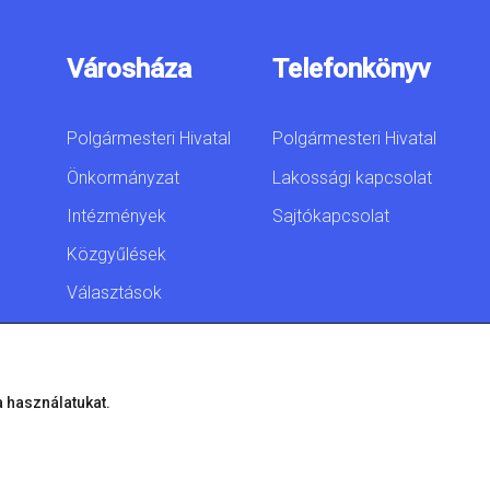
Városháza
Telefonkönyv
Polgármesteri Hivatal
Polgármesteri Hivatal
Önkormányzat
Lakossági kapcsolat
Intézmények
Sajtókapcsolat
Közgyűlések
Választások
Akadálymentesítési
nyilatkozat
a használatukat.