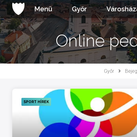
Ugrás
Menü
Győr
Városház
a
tartalomhoz
Online pe
Győr
Beje
SPORT HÍREK