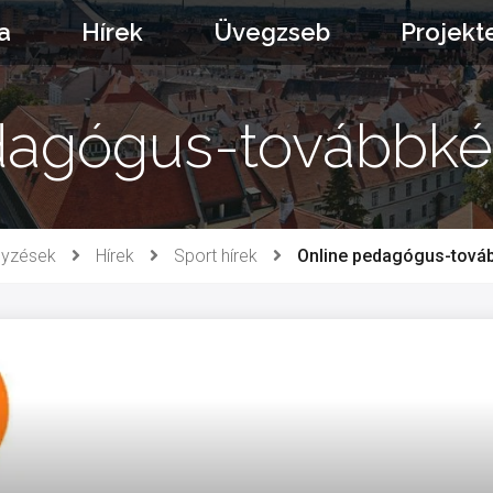
a
Hírek
Üvegzseb
Projekt
dagógus-továbbkép
gyzések
Hírek
Sport hírek
Online pedagógus-továb