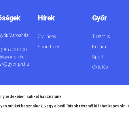
őségek
Hírek
Győr
yőr, Városház
Civil hírek
Turizmus
Sport hírek
Kultúra
 (96) 500 100
Sport
@gyor-ph.hu
er@gyor-ph.hu
Oktatás
ny érdekében sütiket használunk.
lyen sütiket használunk, vagy a
beállítások
résznél ki lehet kapcsolni 
© 2026 Győr Megyei Jogú Város • Minden jog fenntartva!