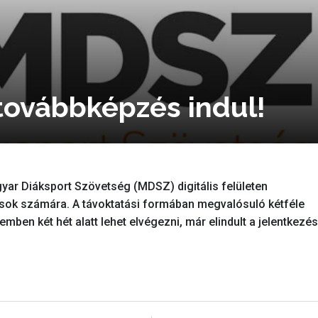
ovábbképzés indul!
gyar Diáksport Szövetség (MDSZ) digitális felületen
sok számára. A távoktatási formában megvalósuló kétféle
ben két hét alatt lehet elvégezni, már elindult a jelentkezés