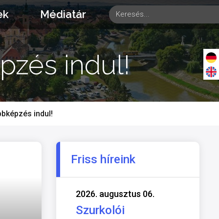
ek
Médiatár
zés indul!
bképzés indul!
Friss híreink
2026. augusztus 06.
Szurkolói