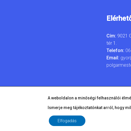
Elérhet
Cím:
9021 G
tér 1.
Telefon:
06
Email:
gyor
polgarmest
A weboldalon a minőségi felhasználói élmé
Ismerje meg tájékoztatónkat arról, hogy mi
Elfogadás