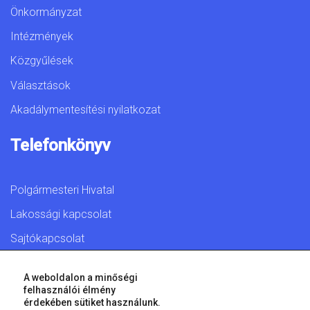
Önkormányzat
Intézmények
Közgyűlések
Választások
Akadálymentesítési nyilatkozat
Telefonkönyv
Polgármesteri Hivatal
Lakossági kapcsolat
Sajtókapcsolat
A weboldalon a minőségi
felhasználói élmény
érdekében sütiket használunk.
© 2026 Győr Megyei Jogú Város • Minden jog fenntartva!