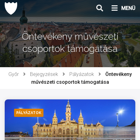
Ugrás
MENÜ
a
tartalomhoz
Öntevékeny művészeti
csoportok támogatása
Győr
Bejegyzések
Pályázatok
Öntevékeny
művészeti csoportok támogatása
PÁLYÁZATOK