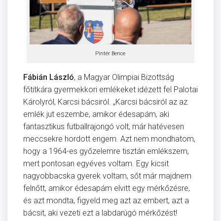
Pintér Bence
Fábián László
, a Magyar Olimpiai Bizottság
főtitkára gyermekkori emlékeket idézett fel Palotai
Károlyról, Karcsi bácsiról. „Karcsi bácsiról az az
emlék jut eszembe, amikor édesapám, aki
fantasztikus futballrajongó volt, már hatévesen
meccsekre hordott engem. Azt nem mondhatom,
hogy a 1964-es győzelemre tisztán emlékszem,
mert pontosan egyéves voltam. Egy kicsit
nagyobbacska gyerek voltam, sőt már majdnem
felnőtt, amikor édesapám elvitt egy mérkőzésre,
és azt mondta, figyeld meg azt az embert, azt a
bácsit, aki vezeti ezt a labdarúgó mérkőzést!