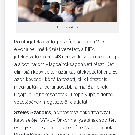
Hanacsek Attila
Palotai játékvezetői pályafutása során 215
élvonalbeli mérkőzést vezetett, a FIFA
játékvezetőjeként 143 nemzetközi találkozón fújta
a sípot, három világbajnokságon vett részt. Két
olimpián képviselte hazánkat játékvezetőként. És
azon kevesek közé tartozott, akik kétszer is
megkapták a legrangosabb, a mai Bajnokok
Ligája, a Bajnokcsapatok Európa Kupája döntő
vezetésének megtisztelő feladatát.
Szeles Szabolcs
, a városrész önkormányzati
képviselője, GYMJV Önkormányzatának sportért
és egyetemi kapcsolatokért felelős tanácsnoka