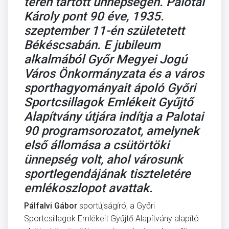
téren tartott ünnepségen. Palotai
Károly pont 90 éve, 1935.
szeptember 11-én születetett
Békéscsabán. E jubileum
alkalmából Győr Megyei Jogú
Város Önkormányzata és a város
sporthagyományait ápoló Győri
Sportcsillagok Emlékeit Gyűjtő
Alapítvány útjára indítja a Palotai
90 programsorozatot, amelynek
első állomása a csütörtöki
ünnepség volt, ahol városunk
sportlegendájának tiszteletére
emlékoszlopot avattak.
Pálfalvi Gábor
sportújságíró, a Győri
Sportcsillagok Emlékeit Gyűjtő Alapítvány alapító