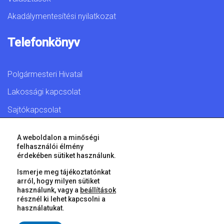
Akadálymentesítési nyilatkozat
Telefonkönyv
Polgármesteri Hivatal
Lakossági kapcsolat
Sajtókapcsolat
A weboldalon a minőségi
felhasználói élmény
érdekében sütiket használunk.
© 2026 Győr Megyei Jogú Város • Minden jog fenntartva!
Ismerje meg tájékoztatónkat
arról, hogy milyen sütiket
használunk, vagy a
beállítások
résznél ki lehet kapcsolni a
használatukat.