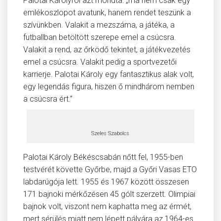
Palotai Károlyról azt mondta: „ma nem csak egy
emlékoszlopot avatunk, hanem rendet teszünk a
szívünkben. Valakit a mezszáma, a játéka, a
futballban betöltött szerepe emel a csúcsra.
Valakit a rend, az őrködő tekintet, a játékvezetés
emel a csúcsra. Valakit pedig a sportvezetői
karrierje. Palotai Károly egy fantasztikus alak volt,
egy legendás figura, hiszen ő mindhárom nemben
a csúcsra ért.”
Szeles Szabolcs
Palotai Károly Békéscsabán nőtt fel, 1955-ben
testvérét követte Győrbe, majd a Győri Vasas ETO
labdarúgója lett. 1955 és 1967 között összesen
171 bajnoki mérkőzésen 45 gólt szerzett. Olimpiai
bajnok volt, viszont nem kaphatta meg az érmét,
mert sérülés miatt nem lépett pályára az 1964-es