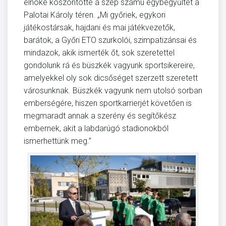
elnöke köszöntötte a szép számú egybegyűltet a
Palotai Károly téren. „Mi győriek, egykori
játékostársak, hajdani és mai játékvezetők,
barátok, a Győri ETO szurkolói, szimpatizánsai és
mindazok, akik ismerték őt, sok szeretettel
gondolunk rá és büszkék vagyunk sportsikereire,
amelyekkel oly sok dicsőséget szerzett szeretett
városunknak. Büszkék vagyunk nem utolsó sorban
emberségére, hiszen sportkarrierjét követően is
megmaradt annak a szerény és segítőkész
embernek, akit a labdarúgó stadionokból
ismerhettünk meg.”