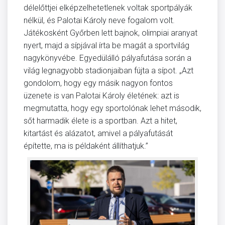
délelőttjei elképzelhetetlenek voltak sportpályák
nélkül, és Palotai Károly neve fogalom volt.
Játékosként Győrben lett bajnok, olimpiai aranyat
nyert, majd a sípjával írta be magát a sportvilág
nagykönyvébe. Egyedülálló pályafutása során a
világ legnagyobb stadionjaiban fújta a sípot. „Azt
gondolom, hogy egy másik nagyon fontos
üzenete is van Palotai Károly életének: azt is
megmutatta, hogy egy sportolónak lehet második,
sőt harmadik élete is a sportban. Azt a hitet,
kitartást és alázatot, amivel a pályafutását
építette, ma is példaként állíthatjuk.”