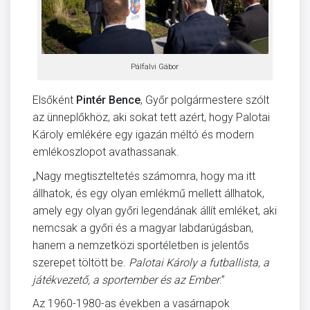
Pálfalvi Gábor
Elsőként
Pintér Bence
, Győr polgármestere szólt
az ünneplőkhöz, aki sokat tett azért, hogy Palotai
Károly emlékére egy igazán méltó és modern
emlékoszlopot avathassanak.
„Nagy megtiszteltetés számomra, hogy ma itt
állhatok, és egy olyan emlékmű mellett állhatok,
amely egy olyan győri legendának állít emléket, aki
nemcsak a győri és a magyar labdarúgásban,
hanem a nemzetközi sportéletben is jelentős
szerepet töltött be.
Palotai Károly a futballista, a
játékvezető, a sportember és az Ember
.”
Az 1960-1980-as években a vasárnapok