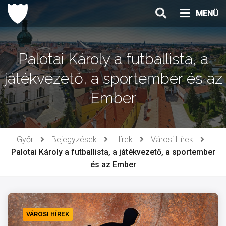
Ugrás
MENÜ
a
tartalomhoz
Palotai Károly a futballista, a
játékvezető, a sportember és az
Ember
Győr
Bejegyzések
Hírek
Városi Hírek
Palotai Károly a futballista, a játékvezető, a sportember
és az Ember
VÁROSI HÍREK