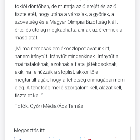
tokiói döntőben, de mutatja az ő erejét és az ő
tiszteletét, hogy utána a városiak, a győriek, a
szövetség és a Magyar Olimpiai Bizottság kiállt
érte, és utólag megkaphatta annak az éremnek a
másolatát.
„Mi ma nemcsak emlékoszlopot avatunk itt,
hanem iránytűt. Iránytűt mindenkinek. Iránytűt a
mai fiataloknak, azoknak a fiatal játékosoknak,
akik, ha felhúzzák a stoplist, akkor tőle
megtanulhatják, hogy a tehetség önmagában nem
elég. A tehetség mellé szorgalom kell, alázat kell,
tisztelet kell.”
Fotók: Győr+Média/Ács Tamás
Megosztás itt: