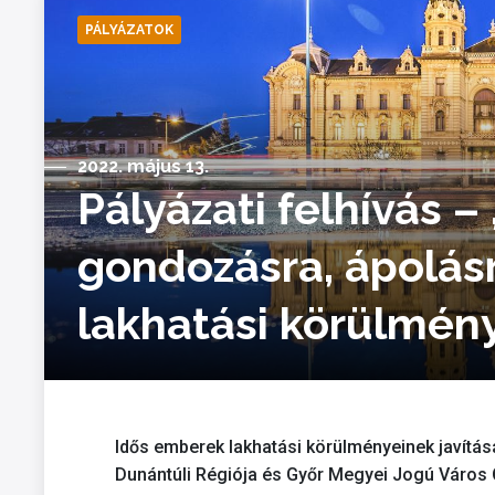
PÁLYÁZATOK
2022. május 13.
Pályázati felhívás 
gondozásra, ápolás
lakhatási körülmény
Idős emberek lakhatási körülményeinek javításá
Dunántúli Régiója és Győr Megyei Jogú Város