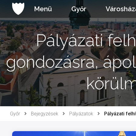
Ugrás
Menü
Győr
Városház
a
tartalomhoz
Pályázati fel
gondozásra, ápol
körülm
Győr
Bejegyzések
Pályázatok
Pályázati fel