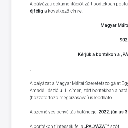
A pályázati dokumentációt zárt borítékban postai 
éjfélig
a következő címre:
Magyar Málta
902
Kérjük a borítékon a „P
A pályázat a Magyar Máltai Szeretetszolgálat Eg
Amadé László u. 1. címen, zárt borítékban a határ
(hozzátartozó megbízásával) is leadható.
A személyes benyújtás határideje:
2022. június 3
A borítékon tüntessék fel a
„PÁLYÁZAT”
szót.