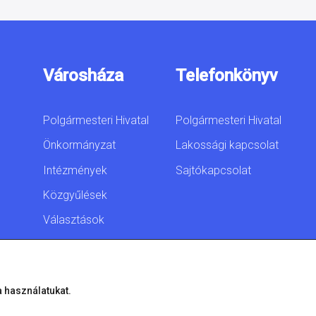
Városháza
Telefonkönyv
Polgármesteri Hivatal
Polgármesteri Hivatal
Önkormányzat
Lakossági kapcsolat
Intézmények
Sajtókapcsolat
Közgyűlések
Választások
Akadálymentesítési
nyilatkozat
a használatukat.