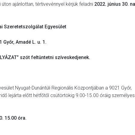
úton ajánlottan, tértivevénnyel kérjük feladni
2022. június 30. n
i Szeretetszolgálat Egyesület
1 Győr, Amadé L. u. 1.
ÁLYÁZAT” szót feltüntetni szíveskedjenek.
yesület Nyugat-Dunántúli Regionális Központjában a 9021 Győr,
idő lejárta előtt hétfőtől csütörtökig 9.00-15.00 óráig személye
0. 15.00 óra.