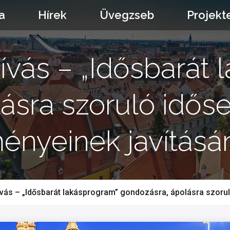
a
Hírek
Üvegzseb
Projekt
hívás – „Idősbarát
ásra szoruló idős
ényeinek javításá
hívás – „Idősbarát lakásprogram” gondozásra, ápolásra szoru