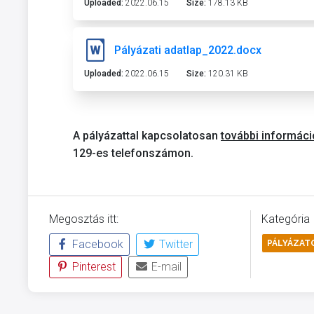
Uploaded:
2022.06.15
Size:
178.13 KB
Pályázati adatlap_2022.docx
Uploaded:
2022.06.15
Size:
120.31 KB
A pályázattal kapcsolatosan
további informáci
129-es telefonszámon.
Megosztás itt:
Kategória
Facebook
Twitter
PÁLYÁZAT
Pinterest
E-mail