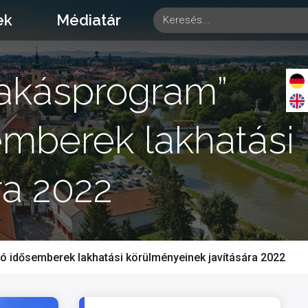
ek
Médiatár
 lakásprogram”
emberek lakhatási
ra 2022
ló idősemberek lakhatási körülményeinek javítására 2022