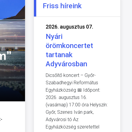
Friss híreink
2026. augusztus 07.
Nyári
örömkoncertet
m”
tartanak
Adyvárosban
Dicsőítő koncert – Győr-
Szabadhegyi Református
Egyházközség 📅 Időpont:
2026. augusztus 16.
(vasárnap) 17:00 óra Helyszín:
Győr, Szenes Iván park,
t-
Adyvárosi tó Az
Egyházközség szeretettel