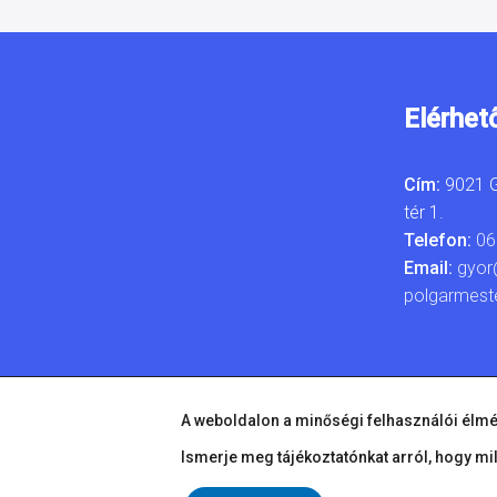
Elérhet
Cím:
9021 G
tér 1.
Telefon:
06
Email:
gyor
polgarmest
A weboldalon a minőségi felhasználói élmé
Ismerje meg tájékoztatónkat arról, hogy mi