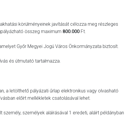
 lakhatási körülményeinek javítását célozza meg részleges
 megpályázható összeg maximum
800.000
Ft.
, amelyet Győr Megyei Jogú Város Önkormányzata biztosít.
hívás és útmutató tartalmazza.
n, a letölthető pályázati űrlap elektronikus vagy olvasható
hívásban előírt mellékletek csatolásával lehet.
ult személy, személyek aláírásával 1 eredeti, aláírt példányban