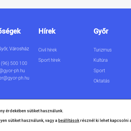
őségek
Hírek
Győr
yőr, Városház
Civil hírek
Turizmus
Sport hírek
Kultúra
 (96) 500 100
Sport
@gyor-ph.hu
er@gyor-ph.hu
Oktatás
ny érdekében sütiket használunk.
lyen sütiket használunk, vagy a
beállítások
résznél ki lehet kapcsolni 