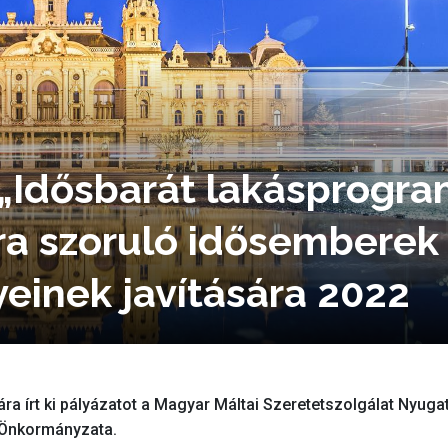
– „Idősbarát lakásprogra
ra szoruló idősemberek
einek javítására 2022
ra írt ki pályázatot a Magyar Máltai Szeretetszolgálat Nyuga
 Önkormányzata.