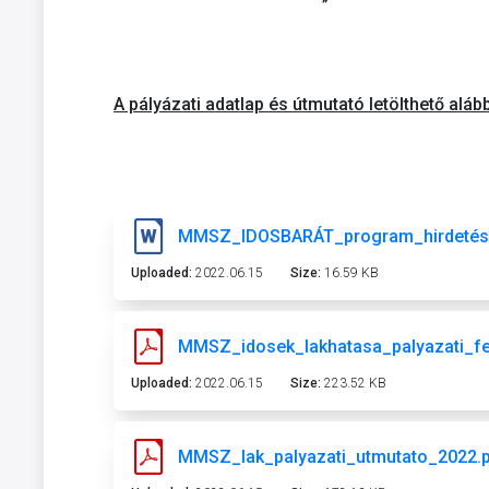
A pályázati adatlap és útmutató letölthető aláb
MMSZ_IDOSBARÁT_program_hirdetés 
Uploaded:
2022.06.15
Size:
16.59 KB
MMSZ_idosek_lakhatasa_palyazati_fe
Uploaded:
2022.06.15
Size:
223.52 KB
MMSZ_lak_palyazati_utmutato_2022.