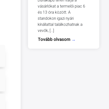
Dunakapu téren várja a
vásárlókat a termelői piac 6
és 13 óra között. A
standokon igazi nyári
kínállattal találkozhatnak a
vevők, […]
Tovább olvasom
→