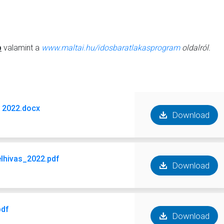
b
valamint a
www.maltai.hu/idosbaratlakasprogram
oldalról.
2022.docx
Download
lhivas_2022.pdf
Download
pdf
Download