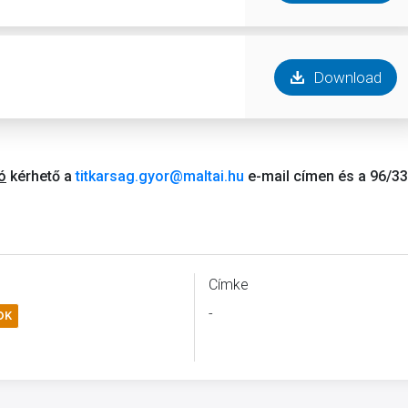
Download
ó
kérhető a
titkarsag.gyor@maltai.hu
e-mail címen és a 96/33
Címke
-
OK