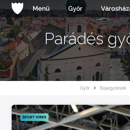
Ugrás
Menü
Győr
Városház
a
tartalomhoz
Parádés gy
Győr
Bejegyzések
SPORT HÍREK