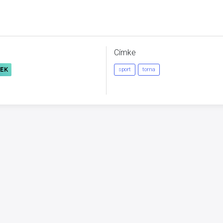
Címke
REK
sport
torna