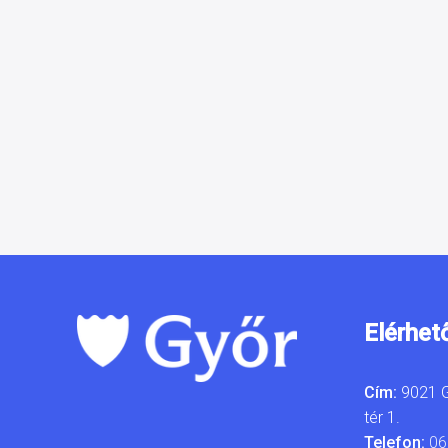
Elérhet
Cím:
9021 G
tér 1.
Telefon:
06