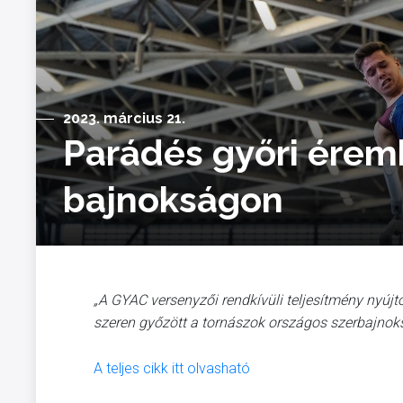
2023. március 21.
Parádés győri érem
bajnokságon
„A GYAC versenyzői rendkívüli teljesítmény nyúj
szeren győzött a tornászok országos szerbajnok
A teljes cikk itt olvasható