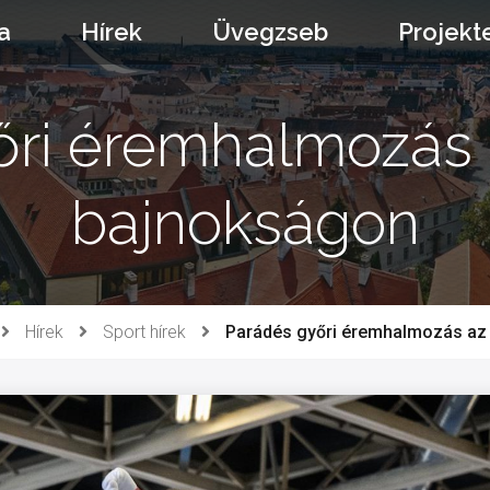
a
Hírek
Üvegzseb
Projekt
őri éremhalmozás 
bajnokságon
Hírek
Sport hírek
Parádés győri éremhalmozás az