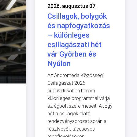
2026. augusztus 07.
Csillagok, bolygók
és napfogyatkozás
– különleges
csillagászati hét
vár Győrben és
Nyúlon
Az Androméda Közösségi
Csillagászat 2026
augusztusában három
különleges programmal várja
az égbolt szerelmeseit. A „Egy
hét a csillagok alatt”
rendezvénysorozat során a
résztvevők távcsöves
megfigyeléseken,