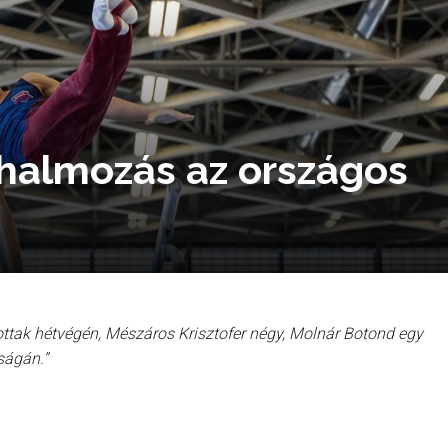
halmozás az országos
tottak hétvégén, Mészáros Krisztofer négy, Molnár Botond egy
ságán.”