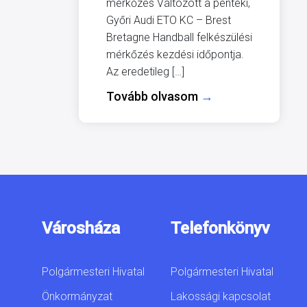
mérkőzés Változott a pénteki,
Győri Audi ETO KC – Brest
Bretagne Handball felkészülési
mérkőzés kezdési időpontja.
Az eredetileg […]
Tovább olvasom
→
Városháza
Telefonkönyv
Polgármesteri Hivatal
Polgármesteri Hivatal
Önkormányzat
Lakossági kapcsolat