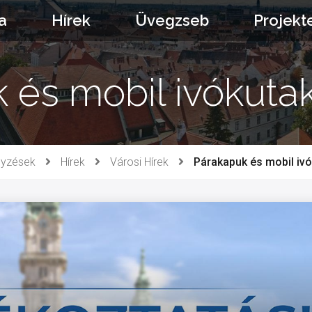
a
Hírek
Üvegzseb
Projekt
 és mobil ivókuta
gyzések
Hírek
Városi Hírek
Párakapuk és mobil ivó