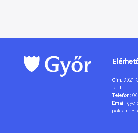
Elérhet
Cím:
9021 G
tér 1.
Telefon:
06
Email:
gyor
polgarmest