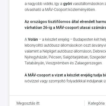
a nagyobb vidéki, így a
győri
vasútállomásokon a
olvasható a MÁV-Csoport közleményében.
Az országos tisztifőorvos által elrendelt harm
várhatóan 26-ig a MÁV-csoport utasai számára
A
Volán
–​ a készlet erejéig – Budapesten két h
lebonyolító autóbusz-állomásokon oszt ásványviz
valamint a Népliget autóbusz-állomáson, Debrec
Nyíregyházán, Pécsen, Salgótarjánban, Szegede
Tatabányán, Veszprémben és Zalaegerszegen.
A MÁV-csoport a vizet a készlet erejéig tudja b
ivóvízzel vagy szomjoltó folyadékkal induljanak út
Megosztás itt:
Kategória