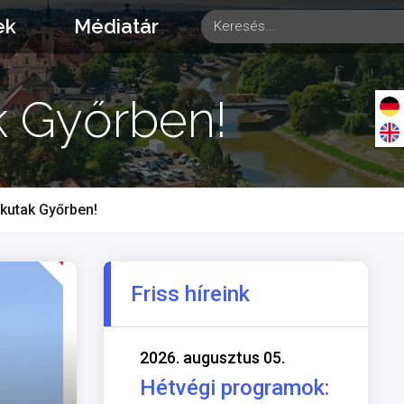
ek
Médiatár
k Győrben!
kutak Győrben!
Friss híreink
2026. augusztus 05.
Hétvégi programok: