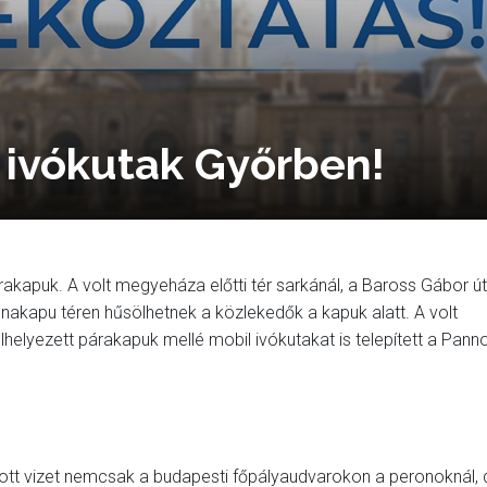
 ivókutak Győrben!
rakapuk. A volt megyeháza előtti tér sarkánál, a Baross Gábor ú
nakapu téren hűsölhetnek a közlekedők a kapuk alatt. A volt
lhelyezett párakapuk mellé mobil ivókutakat is telepített a Pann
tt vizet nemcsak a budapesti főpályaudvarokon a peronoknál, 