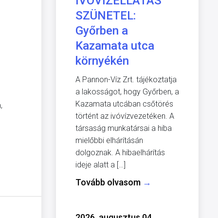
IVÓVÍZELLÁTÁS
SZÜNETEL:
Győrben a
Kazamata utca
környékén
A Pannon-Víz Zrt. tájékoztatja
a lakosságot, hogy Győrben, a
Kazamata utcában csőtörés
,
történt az ivóvízvezetéken. A
társaság munkatársai a hiba
mielőbbi elhárításán
dolgoznak. A hibaelhárítás
ideje alatt a […]
Tovább olvasom
→
2026. augusztus 04.