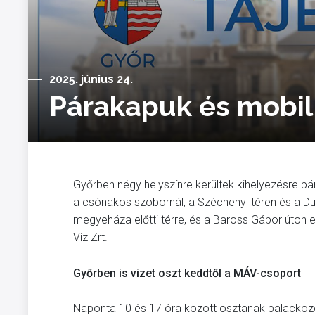
2025. június 24.
Párakapuk és mobil
Győrben négy helyszínre kerültek kihelyezésre pá
a csónakos szobornál, a Széchenyi téren és a Du
megyeháza előtti térre, és a Baross Gábor úton e
Víz Zrt.
Győrben is vizet oszt keddtől a MÁV-csoport
Naponta 10 és 17 óra között osztanak palackozo