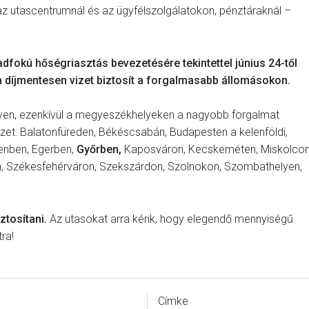
z utascentrumnál és az ügyfélszolgálatokon, pénztáraknál –
adfokú hőségriasztás bevezetésére tekintettel június 24-től
 díjmentesen vizet biztosít a forgalmasabb állomásokon.
elyen, ezenkívül a megyeszékhelyeken a nagyobb forgalmat
et: Balatonfüreden, Békéscsabán, Budapesten a kelenföldi,
enben, Egerben,
Győrben,
Kaposváron, Kecskeméten, Miskolcon
n, Székesfehérváron, Szekszárdon, Szolnokon, Szombathelyen,
iztosítani.
Az utasokat arra kérik, hogy elegendő mennyiségű
ra!
Címke