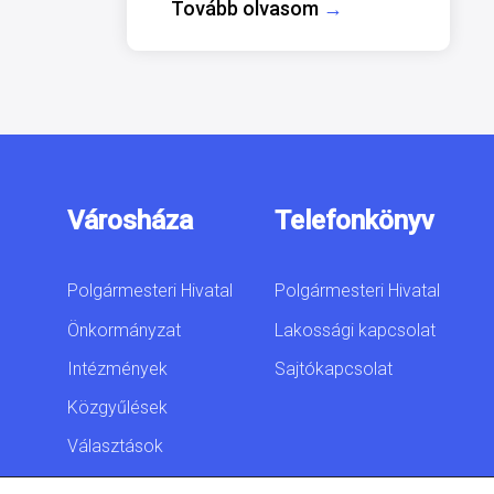
Tovább olvasom
→
Városháza
Telefonkönyv
Polgármesteri Hivatal
Polgármesteri Hivatal
Önkormányzat
Lakossági kapcsolat
Intézmények
Sajtókapcsolat
Közgyűlések
Választások
Akadálymentesítési