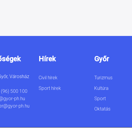
őségek
Hírek
Győr
yőr, Városház
Civil hírek
Turizmus
Sport hírek
Kultúra
 (96) 500 100
Sport
@gyor-ph.hu
er@gyor-ph.hu
Oktatás