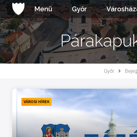
Ugrás
Menü
Győr
Városház
a
tartalomhoz
Párakapuk
Győr
Beje
VÁROSI HÍREK