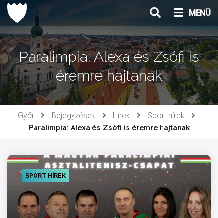
Ugrás
MENÜ
a
tartalomhoz
Paralimpia: Alexa és Zsófi is
éremre hajtanak
Győr
Bejegyzések
Hírek
Sport hírek
Paralimpia: Alexa és Zsófi is éremre hajtanak
SPORT HÍREK