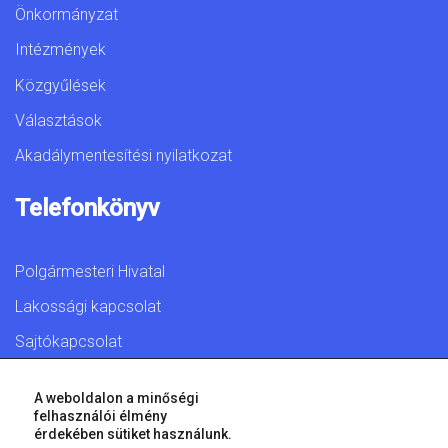
Önkormányzat
Intézmények
Közgyűlések
Választások
Akadálymentesítési nyilatkozat
Telefonkönyv
Polgármesteri Hivatal
Lakossági kapcsolat
Sajtókapcsolat
A weboldalon a minőségi
felhasználói élmény
érdekében sütiket használunk.
© 2026 Győr Megyei Jogú Város • Minden jog fenntartva!