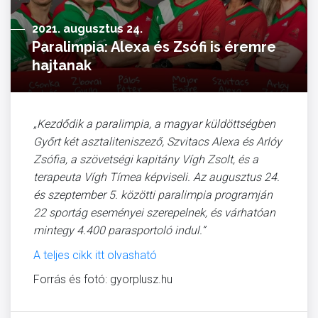
2021. augusztus 24.
Paralimpia: Alexa és Zsófi is éremre
hajtanak
„Kezdődik a paralimpia, a magyar küldöttségben
Győrt két asztaliteniszező, Szvitacs Alexa és Arlóy
Zsófia, a szövetségi kapitány Vígh Zsolt, és a
terapeuta Vígh Tímea képviseli. Az augusztus 24.
és szeptember 5. közötti paralimpia programján
22 sportág eseményei szerepelnek, és várhatóan
mintegy 4.400 parasportoló indul.”
A teljes cikk itt olvasható
Forrás és fotó: gyorplusz.hu