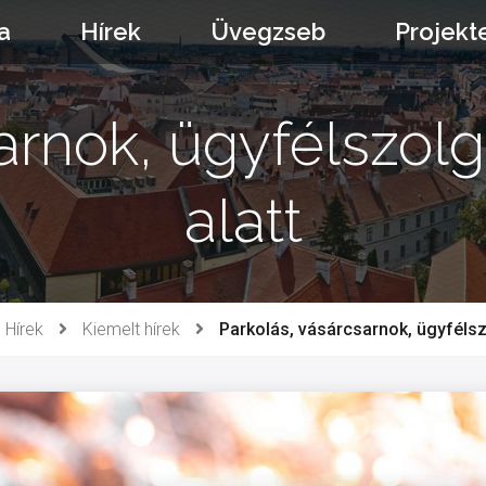
a
Hírek
Üvegzseb
Projekt
arnok, ügyfélszol
alatt
Hírek
Kiemelt hírek
Parkolás, vásárcsarnok, ügyfélsz