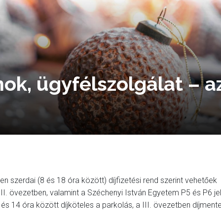
nok, ügyfélszolgálat – a
n szerdai (8 és 18 óra között) díjfizetési rend szerint vehetőek
 A II. övezetben, valamint a Széchenyi István Egyetem P5 és P6 je
és 14 óra között díjköteles a parkolás, a III. övezetben díjment