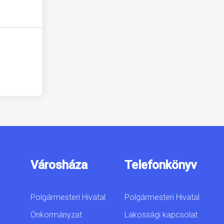
Városháza
Telefonkönyv
Polgármesteri Hivatal
Polgármesteri Hivatal
Önkormányzat
Lakossági kapcsolat