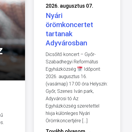
2026. augusztus 07.
Nyári
örömkoncertet
tartanak
Adyvárosban
z
Dicsőítő koncert – Győr-
Szabadhegyi Református
Egyházközség
Időpont:
2026. augusztus 16.
(vasárnap) 17:00 óra Helyszín:
Győr, Szenes Iván park,
Adyvárosi tó Az
Egyházközség szeretettel
hívja különleges Nyári
lű
Örömkoncertjére […]
es.
Tovább olvasom
→