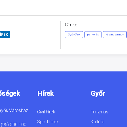
Címke
ÍREK
Győr-Szol
parkolás
vásárcsarnok
őségek
Hírek
Győr
yőr, Városház
Civil hírek
Turizmus
Sport hírek
Kultúra
 (96) 500 100