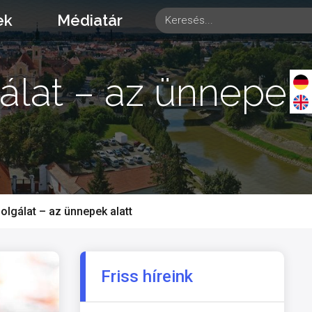
ek
Médiatár
gálat – az ünnepek
olgálat – az ünnepek alatt
Friss híreink