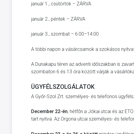
január 1., csütörtök – ZÁRVA
január 2., péntek – ZÁRVA
január 3., szombat – 6:00–14:00
A többi napon a vásárcsarnok a szokásos nyitvata
A Dunakapu téren az adventi időszakban is zavar
szombaton 6 és 13 óra között várják a vásárlóka
ÜGYFÉLSZOLGÁLATOK
A Győr-Szol Zrt. személyes- és telefonos ügyfélszo
December 22-én
, hétfőn a Jókai utcai és az ET
tart nyitva. Az Orgona utcai személyes- és telefo