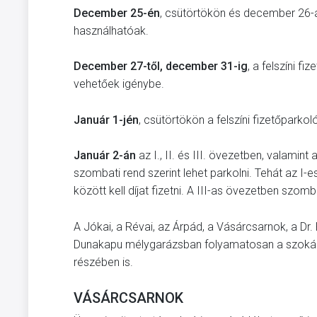
December 25-én
, csütörtökön és december 26-án
használhatóak.
December 27-től, december 31-ig
, a felszíni f
vehetőek igénybe.
Január 1-jén
, csütörtökön a felszíni fizetőparko
Január 2-án
az I., II. és III. övezetben, valami
szombati rend szerint lehet parkolni. Tehát az I-
között kell díjat fizetni. A III-as övezetben szo
A Jókai, a Révai, az Árpád, a Vásárcsarnok, a Dr.
Dunakapu mélygarázsban folyamatosan a szokásos,
részében is.
VÁSÁRCSARNOK