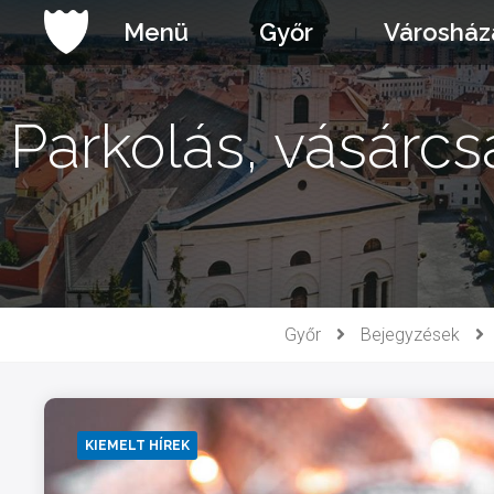
Ugrás
Menü
Győr
Városház
a
tartalomhoz
Parkolás, vásárcs
Győr
Bejegyzések
KIEMELT HÍREK