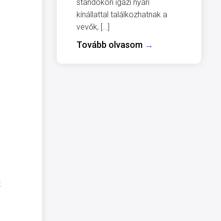
standokon igazi nyári
kínállattal találkozhatnak a
vevők, […]
Tovább olvasom
→
t