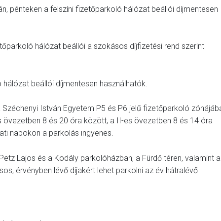
, pénteken a felszíni fizetőparkoló hálózat beállói díjmentesen
izetőparkoló hálózat beállói a szokásos díjfizetési rend szerint
ló hálózat beállói díjmentesen használhatók.
nt a Széchenyi István Egyetem P5 és P6 jelű fizetőparkoló zónájáb
es övezetben 8 és 20 óra között, a II-es övezetben 8 és 14 óra
mbati napokon a parkolás ingyenes.
 Petz Lajos és a Kodály parkolóházban, a Fürdő téren, valamint a
 érvényben lévő díjakért lehet parkolni az év hátralévő