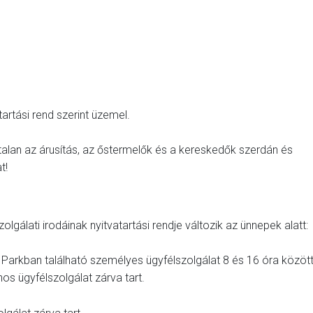
rtási rend szerint üzemel.
talan az árusítás, az őstermelők és a kereskedők szerdán és
t!
lgálati irodáinak nyitvatartási rendje változik az ünnepek alatt:
O Parkban található személyes ügyfélszolgálat 8 és 16 óra közöt
nos ügyfélszolgálat zárva tart.