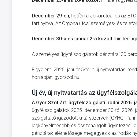
December 23-a és 26-a között
minden ügyfélszol
December 29-én
, hétfőn a Jókai utcai és az ET
tart nyitva. Az Orgona utcai személyes- és telefo
December 30-a és január 2-a között
minden ügyf
A személyes ügyfélszolgálatok pénztárai 30 per
Figyelem! 2026. január 5-től a új nyitvatartási re
honlapján: gyorszol.hu.
Új év, új nyitvatartás az ügyfélszolgá
A Győr‑Szol Zrt. ügyfélszolgálati irodái 2026. j
ügyfélszolgálatok 2025. december 30-tól 2026. ja
szolgáltató igazodott a társszervek (GYHG, Pann
legkényelmesebb és összehangolt ügyintézési leh
pénztárak elérhetősége megegyezik az irodák nyitv