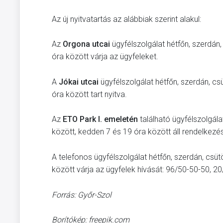
Az új nyitvatartás az alábbiak szerint alakul:
Az
Orgona utcai
ügyfélszolgálat hétfőn, szerdán
óra között várja az ügyfeleket.
A
Jókai utcai
ügyfélszolgálat hétfőn, szerdán, c
óra között tart nyitva.
Az
ETO Park I. emeletén
található ügyfélszolgála
között, kedden 7 és 19 óra között áll rendelkezés
A telefonos ügyfélszolgálat hétfőn, szerdán, csü
között várja az ügyfelek hívását: 96/50-50-50, 
Forrás: Győr-Szol
Borítókép: freepik.com