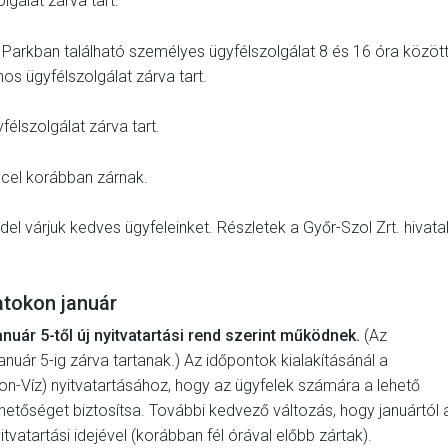
gálat zárva tart.
O Parkban található személyes ügyfélszolgálat 8 és 16 óra közöt
nos ügyfélszolgálat zárva tart.
élszolgálat zárva tart.
ccel korábban zárnak.
nddel várjuk kedves ügyfeleinket. Részletek a Győr-Szol Zrt. hivata
latokon január
anuár 5-től új nyitvatartási rend szerint működnek.
(Az
nuár 5-ig zárva tartanak.) Az időpontok kialakításánál a
on-Víz) nyitvatartásához, hogy az ügyfelek számára a lehető
etőséget biztosítsa. További kedvező változás, hogy januártól 
atartási idejével (korábban fél órával előbb zártak).