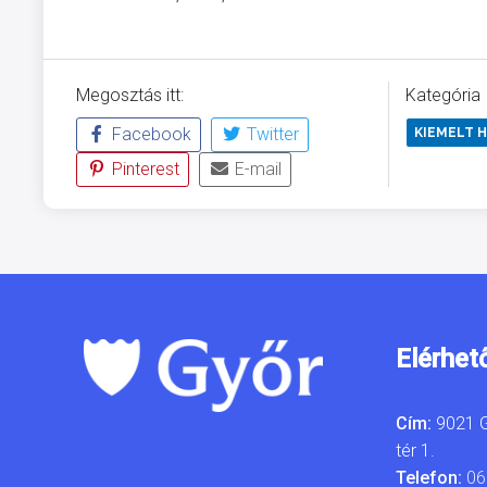
Megosztás itt:
Kategória
Facebook
Twitter
KIEMELT H
Pinterest
E-mail
Elérhet
Cím:
9021 G
tér 1.
Telefon:
06