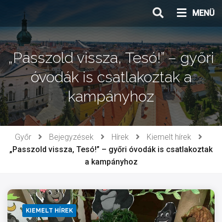
Ugrás
MENÜ
a
tartalomhoz
„Passzold vissza, Tesó!” – győri
óvodák is csatlakoztak a
kampányhoz
Győr
Bejegyzések
Hírek
Kiemelt hírek
„Passzold vissza, Tesó!” – győri óvodák is csatlakoztak
a kampányhoz
KIEMELT HÍREK