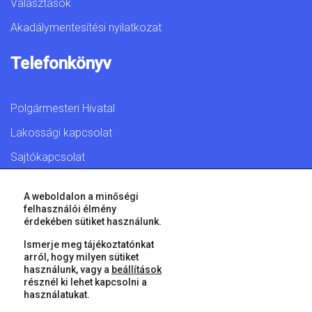
Választások
Akadálymentesítési nyilatkozat
Telefonkönyv
Polgármesteri Hivatal
Lakossági kapcsolat
Sajtókapcsolat
A weboldalon a minőségi
felhasználói élmény
érdekében sütiket használunk.
© 2026 Győr Megyei Jogú Város • Minden jog fenntartva!
Ismerje meg tájékoztatónkat
arról, hogy milyen sütiket
használunk, vagy a
beállítások
résznél ki lehet kapcsolni a
használatukat.