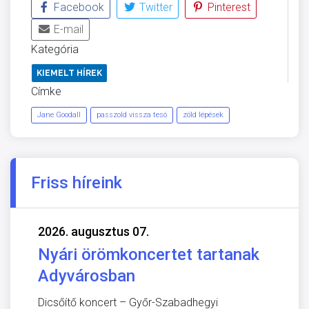
Facebook
Twitter
Pinterest
E-mail
Kategória
KIEMELT HÍREK
Címke
Jane Goodall
passzold vissza tesó
zöld lépések
Friss híreink
2026. augusztus 07.
Nyári örömkoncertet tartanak
Adyvárosban
Dicsőítő koncert – Győr-Szabadhegyi