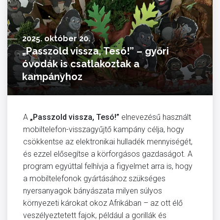
2025. október 20.
„Passzold vissza, Tesó!” – győri
óvodák is csatlakoztak a
kampányhoz
A
„Passzold vissza, Tesó!”
elnevezésű használt
mobiltelefon-visszagyűjtő kampány célja, hogy
csökkentse az elektronikai hulladék mennyiségét,
és ezzel elősegítse a körforgásos gazdaságot. A
program egyúttal felhívja a figyelmet arra is, hogy
a mobiltelefonok gyártásához szükséges
nyersanyagok bányászata milyen súlyos
környezeti károkat okoz Afrikában – az ott élő
veszélyeztetett fajok, például a gorillák és