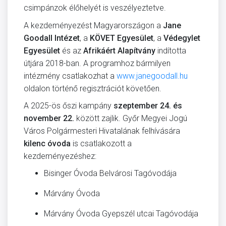
csimpánzok élőhelyét is veszélyeztetve.
A kezdeményezést Magyarországon a
Jane
Goodall Intézet
, a
KÖVET Egyesület
, a
Védegylet
Egyesület
és az
Afrikáért Alapítvány
indította
útjára 2018-ban. A programhoz bármilyen
intézmény csatlakozhat a
www.janegoodall.hu
oldalon történő regisztrációt követően.
A 2025-ös őszi kampány
szeptember 24. és
november 22.
között zajlik. Győr Megyei Jogú
Város Polgármesteri Hivatalának felhívására
kilenc
óvoda
is csatlakozott a
kezdeményezéshez:
Bisinger Óvoda Belvárosi Tagóvodája
Márvány Óvoda
Márvány Óvoda Gyepszél utcai Tagóvodája