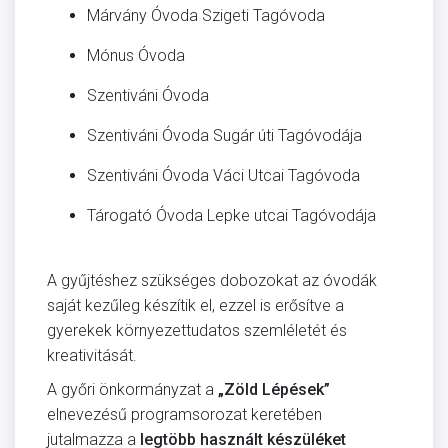
Márvány Óvoda Szigeti Tagóvoda
Mónus Óvoda
Szentiváni Óvoda
Szentiváni Óvoda Sugár úti Tagóvodája
Szentiváni Óvoda Váci Utcai Tagóvoda
Tárogató Óvoda Lepke utcai Tagóvodája
A gyűjtéshez szükséges dobozokat az óvodák
saját kezűleg készítik el, ezzel is erősítve a
gyerekek környezettudatos szemléletét és
kreativitását.
A győri önkormányzat a
„Zöld Lépések”
elnevezésű programsorozat keretében
jutalmazza a
legtöbb használt készüléket