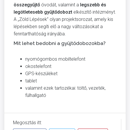
összegyűjtő
óvodát, valamint a
legszebb és
legötletesebb gyűjtődobozt
elkészítő intézményt.
A „Zöld Lépések” olyan projektsorozat, amely kis
lépésekben segíti elő a nagy változásokat a
fenntarthatóság irányába.
Mit lehet bedobni a gyűjtődobozokba?
nyomógombos mobiltelefont
okostelefont
GPS-készüléket
tablet
valamint ezek tartozékai: töltő, vezeték,
fülhallgató
Megosztás itt: