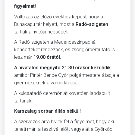
figyelmet!
Változás az előző évekhez képest, hogy a
Dunakapu tér helyett, most a
Radó-szigeten
tartják a nyitóünnepséget.
A Radó-szigeten a Medenceszínpadnál
koncerteket rendeznek, és zsonglőrbemutató is
lesz már
19.00 órától.
A hivatalos megnyitó 21.30 órakor kezdődik
,
amikor Pintér Bence Győr polgármestere átadja a
gyermekeknek a város kulcsát.
A kulcsátadó ceremóniát követően labdabulit
tartanak.
Karszalag sorban állás nélkül!
A szervezők arra hívják fel a figyelmet, hogy aki
teheti már a fesztivál előtt vegye át a Győrkőc