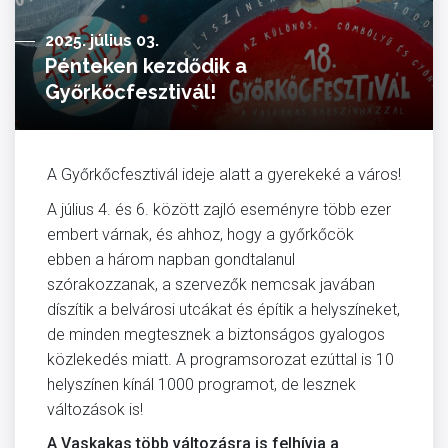
2025. július 03.
Pénteken kezdődik a
Győrkőcfesztivál!
A Győrkőcfesztivál ideje alatt a gyerekeké a város!
A július 4. és 6. között zajló eseményre több ezer
embert várnak, és ahhoz, hogy a győrkőcök
ebben a három napban gondtalanul
szórakozzanak, a szervezők nemcsak javában
díszítik a belvárosi utcákat és építik a helyszíneket,
de minden megtesznek a biztonságos gyalogos
közlekedés miatt. A programsorozat ezúttal is 10
helyszínen kínál 1000 programot, de lesznek
változások is!
A Vaskakas több változásra is felhívja a