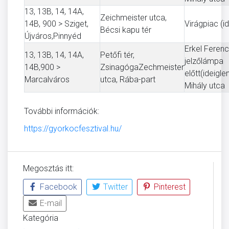
13, 13B, 14, 14A,
Zeichmeister utca,
14B, 900 > Sziget,
Virágpiac (i
Bécsi kapu tér
Újváros,Pinnyéd
Erkel Ferenc
13, 13B, 14, 14A,
Petőfi tér,
jelzőlámpa
14B,900 >
ZsinagógaZechmeister
előtt(ideig
Marcalváros
utca, Rába-part
Mihály utca
További információk:
https://gyorkocfesztival.hu/
Megosztás itt:
Facebook
Twitter
Pinterest
E-mail
Kategória