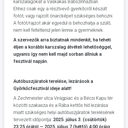
karszalagokat a Vaskakas Bábszínházban.
Ehhez csak egy a résztvevő gyerkőcről készült
fotót, vagy rajzolt önarcképet szükséges behozni.
A fotót/rajzot akár egyedül is behozhatja a szülő,
nem kell feltétlenül jelen lennie a gyermeknek.
A szervezők arra biztatnak mindenkit, ha teheti
éljen a korábbi karszalag átvételi lehetőséggel,
ugyanis így nem kell majd sorban állniuk a
fesztivál napján.
Autóbuszjáratok terelése, lezárások a
Győrkőcfesztivál ideje alatt!
A Zechmeister utca Virágpiac és a Bécsi Kapu tér
közötti szakasza és a Rába kettős híd lezárása
miatt szükséges helyi autóbuszjáratok terelésének
tervezett időpontja:
2025. július 3. (csütörtök)
23:25 órától — 2025. július 7 (hétfő) 4:00 óráig
.