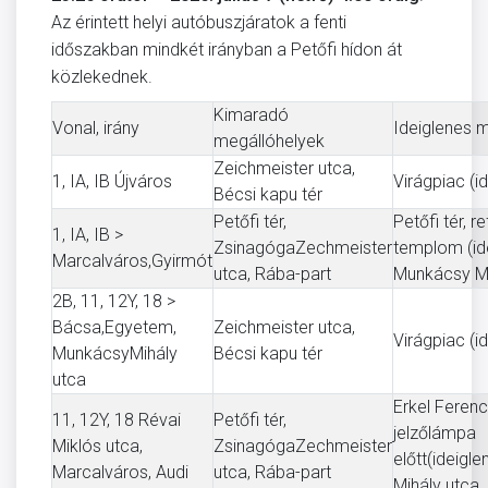
Az érintett helyi autóbuszjáratok a fenti
időszakban mindkét irányban a Petőfi hídon át
közlekednek.
Kimaradó
Vonal, irány
Ideiglenes 
megállóhelyek
Zeichmeister utca,
1, IA, IB Újváros
Virágpiac (i
Bécsi kapu tér
Petőfi tér,
Petőfi tér, 
1, IA, IB >
ZsinagógaZechmeister
templom (id
Marcalváros,Gyirmót
utca, Rába-part
Munkácsy Mi
2B, 11, 12Y, 18 >
Bácsa,Egyetem,​
Zeichmeister utca,
Virágpiac (i
MunkácsyMihály
Bécsi kapu tér
utca
Erkel Ferenc
11, 12Y, 18 Révai
Petőfi tér,
jelzőlámpa
Miklós utca,
ZsinagógaZechmeister
előtt(ideig
Marcalváros, Audi
utca, Rába-part
Mihály utca