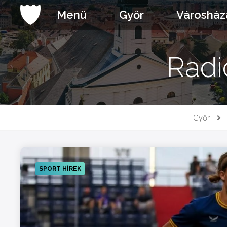
Ugrás
Menü
Győr
Városház
a
tartalomhoz
Radi
Győr
SPORT HÍREK