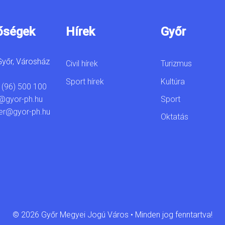
őségek
Hírek
Győr
yőr, Városház
Civil hírek
Turizmus
Sport hírek
Kultúra
 (96) 500 100
Sport
@gyor-ph.hu
er@gyor-ph.hu
Oktatás
© 2026 Győr Megyei Jogú Város • Minden jog fenntartva!