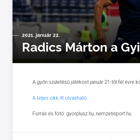
2021. január 22.
Radics Márton a Gy
A győri születésű játékost január 21-től fél évre
A teljes cikk itt olvasható
Forrás és fotó: gyorplusz.hu, nemzetisport.hu