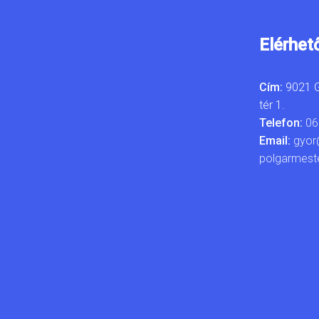
Elérhet
Cím:
9021 G
tér 1.
Telefon:
06
Email:
gyor
polgarmest