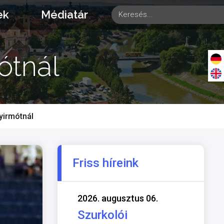
ek
Médiatár
ótnál
yirmótnál
Friss híreink
2026. augusztus 06.
Szurkolói