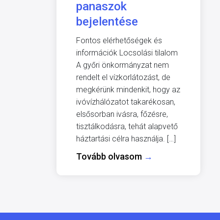
panaszok
bejelentése
Fontos elérhetőségek és
információk Locsolási tilalom
A győri önkormányzat nem
rendelt el vízkorlátozást, de
megkérünk mindenkit, hogy az
ivóvízhálózatot takarékosan,
elsősorban ivásra, főzésre,
tisztálkodásra, tehát alapvető
háztartási célra használja. […]
Tovább olvasom
→