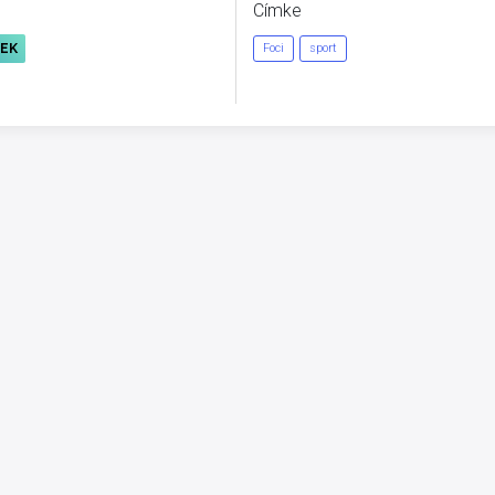
Címke
REK
Foci
sport