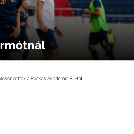
irmótnál
 kölcsönvették a Puskás Akadémia FC-től.