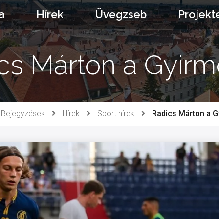
a
Hírek
Üvegzseb
Projekt
cs Márton a Gyirm
Bejegyzések
Hírek
Sport hírek
Radics Márton a G