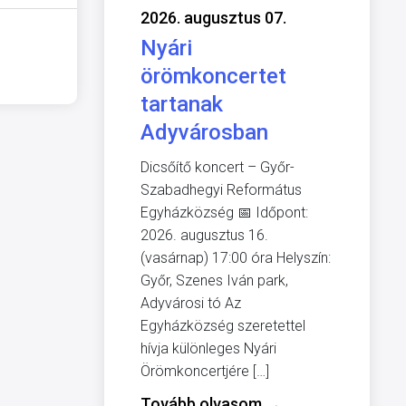
2026. augusztus 07.
Nyári
örömkoncertet
tartanak
Adyvárosban
Dicsőítő koncert – Győr-
Szabadhegyi Református
Egyházközség 📅 Időpont:
2026. augusztus 16.
(vasárnap) 17:00 óra Helyszín:
Győr, Szenes Iván park,
Adyvárosi tó Az
Egyházközség szeretettel
hívja különleges Nyári
Örömkoncertjére […]
Tovább olvasom
→