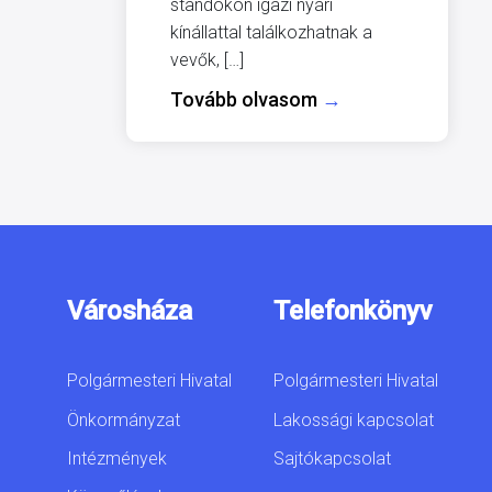
standokon igazi nyári
kínállattal találkozhatnak a
vevők, […]
Tovább olvasom
→
Városháza
Telefonkönyv
Polgármesteri Hivatal
Polgármesteri Hivatal
Önkormányzat
Lakossági kapcsolat
Intézmények
Sajtókapcsolat