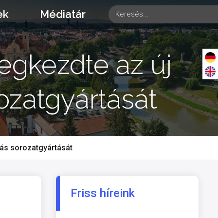
ek
Médiatár
egkezdte az új
ozatgyártását
ás sorozatgyártását
Friss híreink