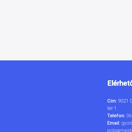
Elérhet
Cím:
9021 G
tér 1.
Telefon:
06
Email:
gyor
polgarmest