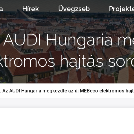
a
Hírek
Üvegzseb
Projekt
z AUDI Hungaria m
romos hajtás sor
. Az AUDI Hungaria megkezdte az új MEBeco elektromos hajt