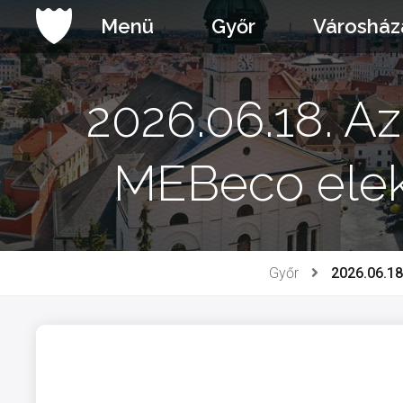
Ugrás
Menü
Győr
Városház
a
tartalomhoz
2026.06.18. A
MEBeco elekt
Győr
2026.06.18