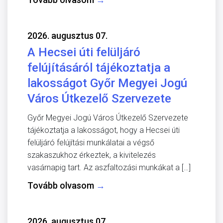
2026. augusztus 07.
A Hecsei úti felüljáró
felújításáról tájékoztatja a
lakosságot Győr Megyei Jogú
Város Útkezelő Szervezete
Győr Megyei Jogú Város Útkezelő Szervezete
tájékoztatja a lakosságot, hogy a Hecsei úti
felüljáró felújítási munkálatai a végső
szakaszukhoz érkeztek, a kivitelezés
vasárnapig tart. Az aszfaltozási munkákat a […]
Tovább olvasom
→
2026. augusztus 07.