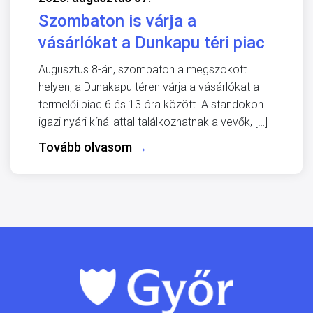
Szombaton is várja a
vásárlókat a Dunkapu téri piac
Augusztus 8-án, szombaton a megszokott
helyen, a Dunakapu téren várja a vásárlókat a
termelői piac 6 és 13 óra között. A standokon
igazi nyári kínállattal találkozhatnak a vevők, […]
Tovább olvasom
→