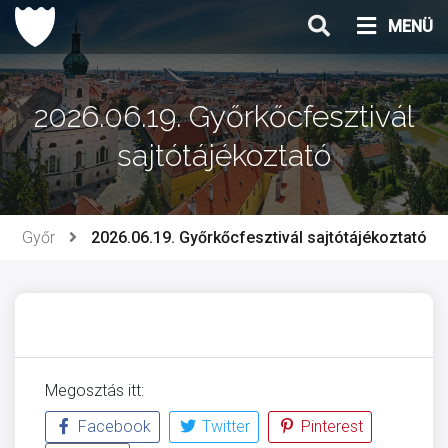
Ugrás
MENÜ
a
tartalomhoz
2026.06.19. Győrkőcfesztivál
sajtótájékoztató
Győr
2026.06.19. Győrkőcfesztivál sajtótájékoztató
Megosztás itt:
Facebook
Twitter
Pinterest