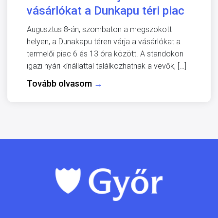
vásárlókat a Dunkapu téri piac
Augusztus 8-án, szombaton a megszokott
helyen, a Dunakapu téren várja a vásárlókat a
termelői piac 6 és 13 óra között. A standokon
igazi nyári kínállattal találkozhatnak a vevők, […]
Tovább olvasom
→