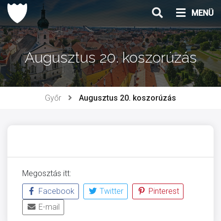
Ugrás
MENÜ
a
tartalomhoz
Augusztus 20. koszorúzás
Győr
Augusztus 20. koszorúzás
Megosztás itt:
Facebook
Twitter
Pinterest
E-mail