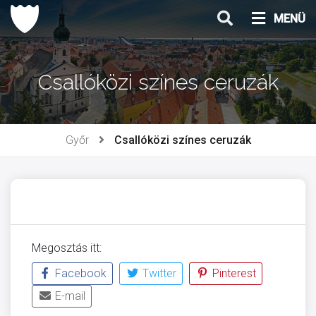
Ugrás
MENÜ
a
tartalomhoz
Csallóközi színes ceruzák
Győr
Csallóközi színes ceruzák
Megosztás itt:
Facebook
Twitter
Pinterest
E-mail