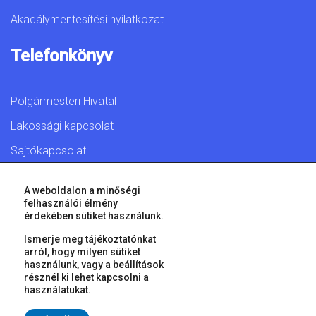
Akadálymentesítési nyilatkozat
Telefonkönyv
Polgármesteri Hivatal
Lakossági kapcsolat
Sajtókapcsolat
A weboldalon a minőségi
felhasználói élmény
érdekében sütiket használunk.
© 2026 Győr Megyei Jogú Város • Minden jog fenntartva!
Ismerje meg tájékoztatónkat
arról, hogy milyen sütiket
használunk, vagy a
beállítások
résznél ki lehet kapcsolni a
használatukat.