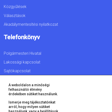
Közgyűlések
Választások
Akadálymentesítési nyilatkozat
Telefonkönyv
Polgármesteri Hivatal
Lakossági kapcsolat
Sajtókapcsolat
A weboldalon a minőségi
felhasználói élmény
érdekében sütiket használunk.
© 2026 Győr Megyei Jogú Város • Minden jog fenntartva!
Ismerje meg tájékoztatónkat
arról, hogy milyen sütiket
használunk, vagy a
beállítások