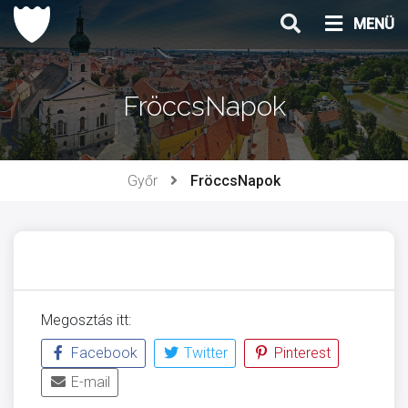
Ugrás
MENÜ
a
tartalomhoz
FröccsNapok
Győr
FröccsNapok
Megosztás itt:
Facebook
Twitter
Pinterest
E-mail