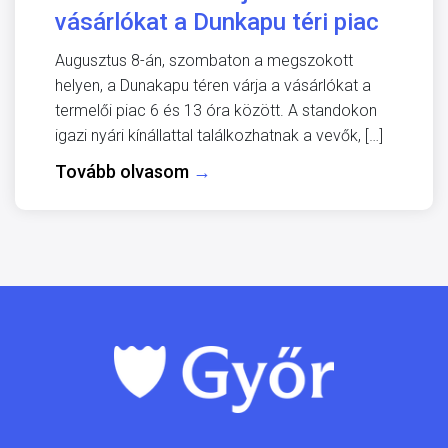
vásárlókat a Dunkapu téri piac
Augusztus 8-án, szombaton a megszokott
helyen, a Dunakapu téren várja a vásárlókat a
termelői piac 6 és 13 óra között. A standokon
igazi nyári kínállattal találkozhatnak a vevők, […]
Tovább olvasom
→