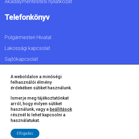
Akadálymentesítési nyilatkozat
Telefonkönyv
Polgármesteri Hivatal
Lakossági kapcsolat
Sajtókapcsolat
A weboldalon a minőségi
felhasználói élmény
érdekében sütiket használunk.
© 2026 Győr Megyei Jogú Város • Minden jog fenntartva!
Ismerje meg tájékoztatónkat
arról, hogy milyen sütiket
használunk, vagy a
beállítások
résznél ki lehet kapcsolni a
használatukat.
Elfogadás