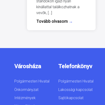
standokon igazi nyári
kínállattal találkozhatnak a
vevők, […]
Tovább olvasom
→
Városháza
Telefonkönyv
Polgármesteri Hivatal
Polgármesteri Hivatal
Önkormányzat
Lakossági kapcsolat
Intézmények
Sajtókapcsolat