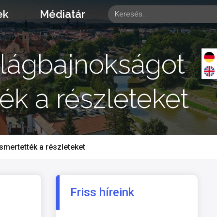
ek
Médiatár
ilágbajnokságot
ék a részleteket
smertették a részleteket
Friss híreink