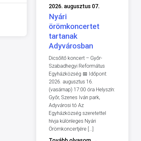
2026. augusztus 07.
Nyári
örömkoncertet
tartanak
Adyvárosban
Dicsőítő koncert – Győr-
Szabadhegyi Református
Egyházközség 📅 Időpont:
2026. augusztus 16.
(vasárnap) 17:00 óra Helyszín:
Győr, Szenes Iván park,
Adyvárosi tó Az
Egyházközség szeretettel
hívja különleges Nyári
Örömkoncertjére […]
Tovább olvasom
→