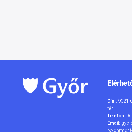
Elérhet
Cím:
9021 G
tér 1.
Telefon:
06
Email:
gyor
polgarmest