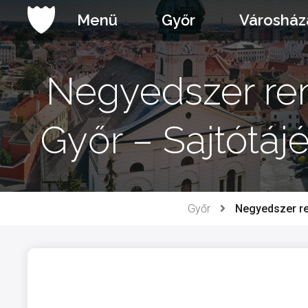
Ugrás
Menü
Győr
Városház
a
tartalomhoz
Negyedszer ren
Győr – Sajtótáj
Győr
Negyedszer ren