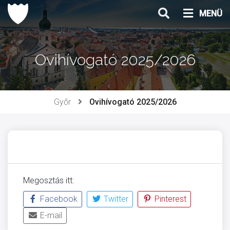
Ugrás
MENÜ
a
tartalomhoz
Ovihívogató 2025/2026
Győr
Ovihívogató 2025/2026
Megosztás itt:
Facebook
Twitter
Pinterest
E-mail