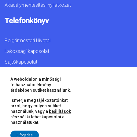
Akadálymentesítési nyilatkozat
Telefonkönyv
Polgármesteri Hivatal
Lakossági kapcsolat
Sajtókapcsolat
A weboldalon a minőségi
felhasználói élmény
érdekében sütiket használunk.
© 2026 Győr Megyei Jogú Város • Minden jog fenntartva!
Ismerje meg tájékoztatónkat
arról, hogy milyen sütiket
használunk, vagy a
beállítások
résznél ki lehet kapcsolni a
használatukat.
Elfogadás