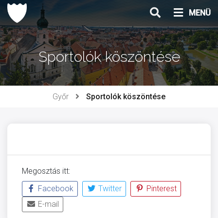
Ugrás
MENÜ
a
tartalomhoz
Sportolók köszöntése
Győr
Sportolók köszöntése
Megosztás itt:
Facebook
Twitter
Pinterest
E-mail