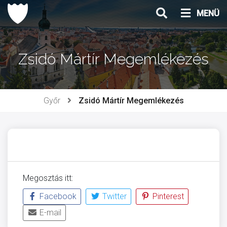
Ugrás
MENÜ
a
tartalomhoz
Zsidó Mártír Megemlékezés
Győr
Zsidó Mártír Megemlékezés
Megosztás itt:
Facebook
Twitter
Pinterest
E-mail