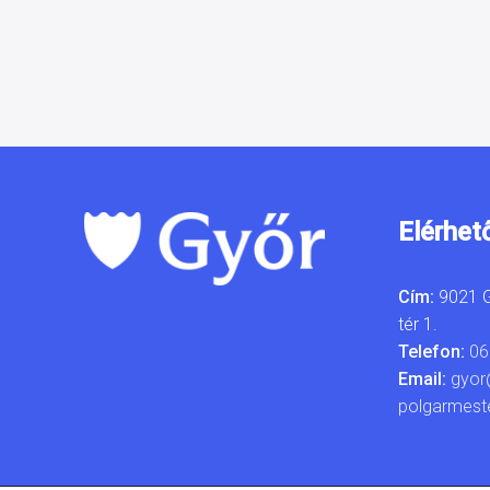
Elérhet
Cím:
9021 G
tér 1.
Telefon:
06
Email:
gyor
polgarmest