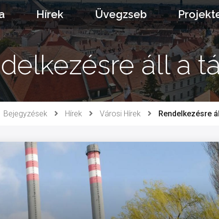
a
Hírek
Üvegzseb
Projekt
delkezésre áll a t
Bejegyzések
Hírek
Városi Hírek
Rendelkezésre ál