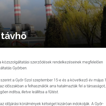
 távhő
y a közszolgáltatási szerződések rendelkezéseinek megfelelően
gáltatás Győrben.
 szerint a Győr-Szol szeptember 15-e és a következő év május 
az időszakban a felhasználók arra hatalmazták fel a társaságot,
n indítsa, illetve leállítsa a fűtést.
t az időjárási körülmények kétséget kizáróan indokolják. A Győr-