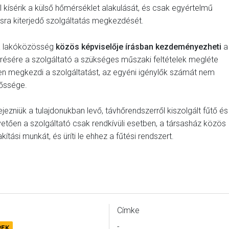
kísérik a külső hőmérséklet alakulását, és csak egyértelmű
kásra kiterjedő szolgáltatás megkezdését.
t) a lakóközösség
közös képviselője írásban kezdeményezheti
a
résére a szolgáltató a szükséges műszaki feltételek megléte
en megkezdi a szolgáltatást, az egyéni igénylők számát nem
lőssége.
jezniük a tulajdonukban levő, távhőrendszerről kiszolgált fűtő és
vetően a szolgáltató csak rendkívüli esetben, a társasház közös
tási munkát, és üríti le ehhez a fűtési rendszert.
Címke
-
REK