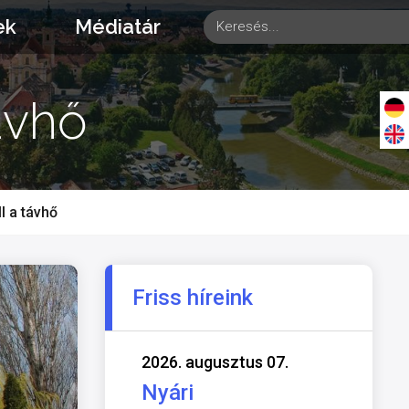
ek
Médiatár
ávhő
l a távhő
Friss híreink
2026. augusztus 07.
Nyári