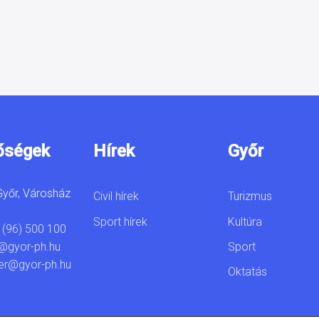
őségek
Hírek
Győr
yőr, Városház
Civil hírek
Turizmus
Sport hírek
Kultúra
 (96) 500 100
Sport
@gyor-ph.hu
er@gyor-ph.hu
Oktatás