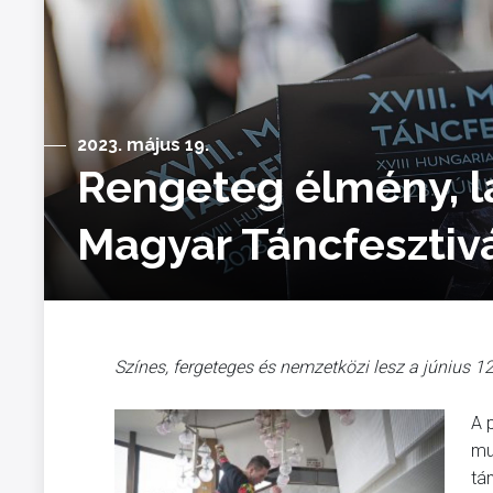
2023. május 19.
Rengeteg élmény, lá
Magyar Táncfesztiv
Színes, fergeteges és nemzetközi lesz a június 12
A 
mu
tá