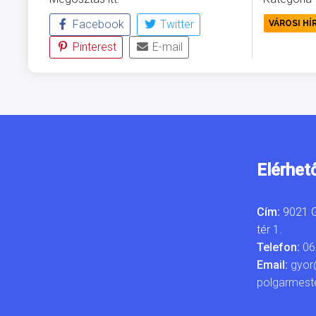
Facebook
Twitter
VÁROSI HÍ
Pinterest
E-mail
Elérhet
Cím:
9021 G
tér 1.
Telefon:
06
Email:
gyor
polgarmest