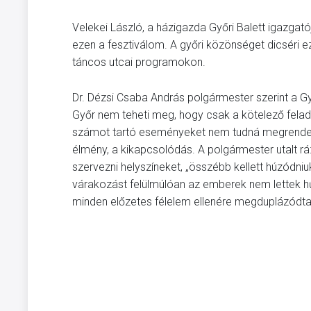
Velekei László, a házigazda Győri Balett igazgató
ezen a fesztiválom. A győri közönséget dicséri ez
táncos utcai programokon.
Dr. Dézsi Csaba András polgármester szerint a Gy
Győr nem teheti meg, hogy csak a kötelező felada
számot tartó eseményeket nem tudná megrendezni
élmény, a kikapcsolódás. A polgármester utalt rá: 
szervezni helyszíneket, „összébb kellett húzódni
várakozást felülmúlóan az emberek nem lettek 
minden előzetes félelem ellenére megduplázódta