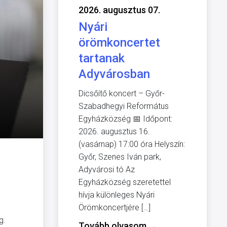
2026. augusztus 07.
Nyári
örömkoncertet
tartanak
Adyvárosban
Dicsőítő koncert – Győr-
Szabadhegyi Református
Egyházközség 📅 Időpont:
2026. augusztus 16.
(vasárnap) 17:00 óra Helyszín:
Győr, Szenes Iván park,
Adyvárosi tó Az
Egyházközség szeretettel
hívja különleges Nyári
Örömkoncertjére […]
g.
Tovább olvasom
→