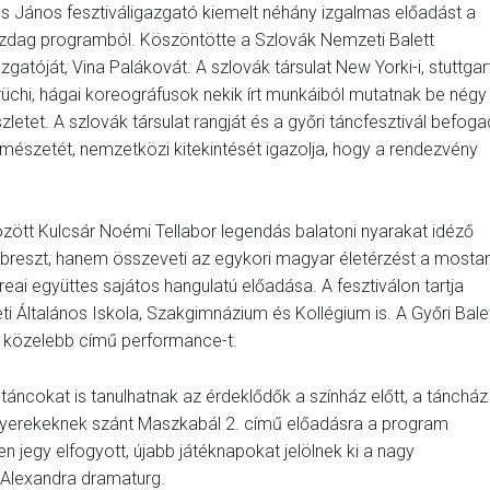
ss János fesztiváligazgató kiemelt néhány izgalmas előadást a
zdag programból. Köszöntötte a Szlovák Nemzeti Balett
zgatóját, Vina Palákovát. A szlovák társulat New Yorki-i, stuttgart
rüchi, hágai koreográfusok nekik írt munkáiból mutatnak be négy
szletet. A szlovák társulat rangját és a győri táncfesztivál befog
rmészetét, nemzetközi kitekintését igazolja, hogy a rendezvény
között Kulcsár Noémi Tellabor legendás balatoni nyarakat idéző
breszt, hanem összeveti az egykori magyar életérzést a mostan
eai együttes sajátos hangulatú előadása. A fesztiválon tartja
 Általános Iskola, Szakgimnázium és Kollégium is. A Győri Bale
l közelebb című performance-t.
táncokat is tanulhatnak az érdeklődők a színház előtt, a táncház
gyerekeknek szánt Maszkabál 2. című előadásra a program
jegy elfogyott, újabb játéknapokat jelölnek ki a nagy
i Alexandra dramaturg.