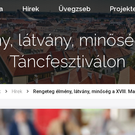
a
Hírek
Üvegzseb
Projekt
, látvány, minőség
Táncfesztiválon
k
Hírek
Rengeteg élmény, látvány, minőség a XVIII. M