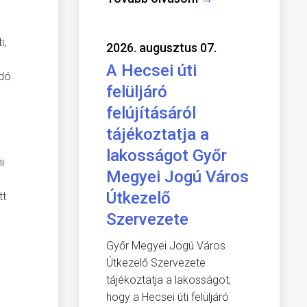
i,
2026. augusztus 07.
A Hecsei úti
adó
felüljáró
felújításáról
tájékoztatja a
lakosságot Győr
i
Megyei Jogú Város
Útkezelő
tt
Szervezete
Győr Megyei Jogú Város
Útkezelő Szervezete
tájékoztatja a lakosságot,
hogy a Hecsei úti felüljáró