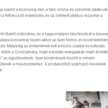
ja szerint a közösségi élet, a tánc öröme és szeretete találkozik
 a felfokozott érdeklődés, és az önfeledt játékos részvétel a
őri Balett működése, és a hagyományos táncfesztivál is bizonyít
taira koncentrál, hiszen akkor az ilyen fontos, és közérdeklődé
. Márpedig az embereknek kell a közös családi és kulturális
előbb a Covid-járvány, majd a brutális energiaárak miatt át kelle
uk” az együtteseknek. Ilyen körülmények között is minden
hűtlenek a művészetekhez. A produkcióból származó bevételek
k.