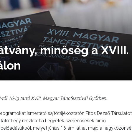
tvány, minőség a XVIII.
álon
-től 16-ig tartó XVIII. Magyar Táncfesztivál Győrben.
programokat ismertető sajtótájékoztatón Fitos Dezső Társulatot
tatott egy részletet a Legyetek szerencsések című
ncelőadásukból, melyet június 16-ám láthat majd a nagyközönsé