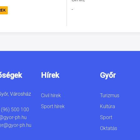
-
REK
őségek
Hírek
Győr
yőr, Városház
Civil hírek
Turizmus
Sport hírek
Kultúra
 (96) 500 100
Sport
@gyor-ph.hu
er@gyor-ph.hu
Oktatás