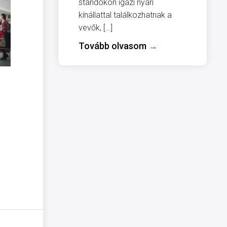
standokon igazi nyári
kínállattal találkozhatnak a
vevők, […]
Tovább olvasom
→