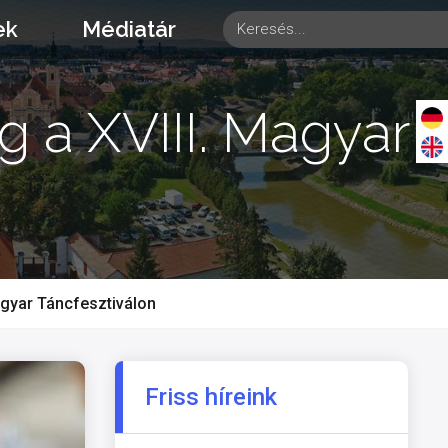
ek
Médiatár
 a XVIII. Magyar
agyar Táncfesztiválon
Friss híreink