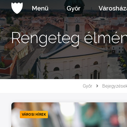
Ugrás
Menü
Győr
Városház
a
tartalomhoz
Rengeteg élmény
Győr
Bejegyzése
VÁROSI HÍREK