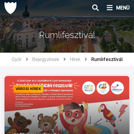
Ugrás
MENÜ
a
tartalomhoz
Rumlifesztivál
Győr
Bejegyzések
Hírek
Rumlifesztivál
VÁROSI HÍREK