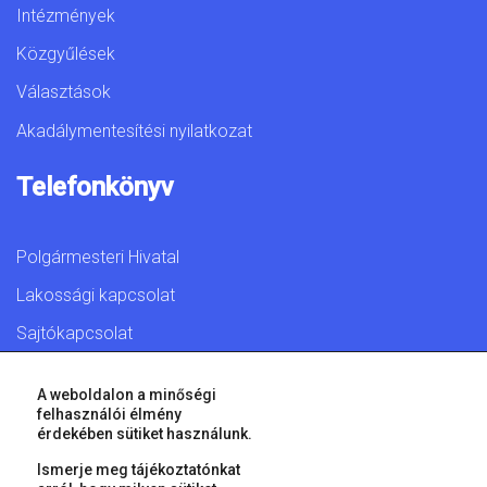
Intézmények
Közgyűlések
Választások
Akadálymentesítési nyilatkozat
Telefonkönyv
Polgármesteri Hivatal
Lakossági kapcsolat
Sajtókapcsolat
A weboldalon a minőségi
felhasználói élmény
érdekében sütiket használunk.
© 2026 Győr Megyei Jogú Város • Minden jog fenntartva!
Ismerje meg tájékoztatónkat