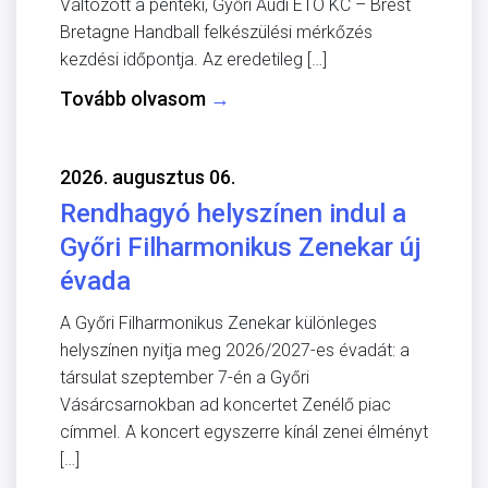
Változott a pénteki, Győri Audi ETO KC – Brest
Bretagne Handball felkészülési mérkőzés
kezdési időpontja. Az eredetileg […]
Tovább olvasom
→
2026. augusztus 06.
Rendhagyó helyszínen indul a
Győri Filharmonikus Zenekar új
évada
A Győri Filharmonikus Zenekar különleges
helyszínen nyitja meg 2026/2027-es évadát: a
társulat szeptember 7-én a Győri
Vásárcsarnokban ad koncertet Zenélő piac
címmel. A koncert egyszerre kínál zenei élményt
[…]