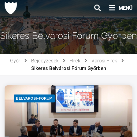
Ugrás
MENÜ
a
tartalomhoz
Sikeres Belvárosi Fórum Győrben
Győr
Bejegyzések
Hírek
Városi Hírek
Sikeres Belvárosi Fórum Győrben
BELVAROSI-FORUM