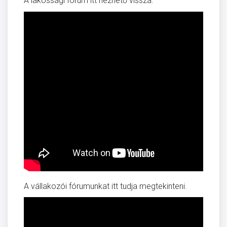
A lakossági fórum itt nézhető vissza.
A vállakozói fórumunkat itt tudja megtekinteni.