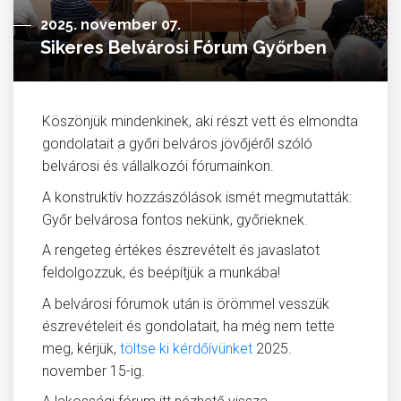
2025. november 07.
Sikeres Belvárosi Fórum Győrben
Köszönjük mindenkinek, aki részt vett és elmondta
gondolatait a győri belváros jövőjéről szóló
belvárosi és vállalkozói fórumainkon.
A konstruktív hozzászólások ismét megmutatták:
Győr belvárosa fontos nekünk, győrieknek.
A rengeteg értékes észrevételt és javaslatot
feldolgozzuk, és beépítjük a munkába!
A belvárosi fórumok után is örömmel vesszük
észrevételeit és gondolatait, ha még nem tette
meg, kérjük,
töltse ki kérdőívünket
2025.
november 15-ig.