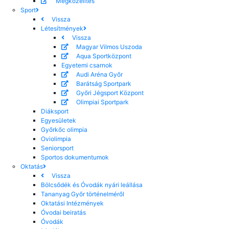
Megközelítés
Sport
Vissza
Létesítmények
Vissza
Magyar Vilmos Uszoda
Aqua Sportközpont
Egyetemi csarnok
Audi Aréna Győr
Barátság Sportpark
Győri Jégsport Központ
Olimpiai Sportpark
Diáksport
Egyesületek
Győrkőc olimpia
Oviolimpia
Seniorsport
Sportos dokumentumok
Oktatás
Vissza
Bölcsődék és Óvodák nyári leállása
Tananyag Győr történelméről
Oktatási Intézmények
Óvodai beiratás
Óvodák