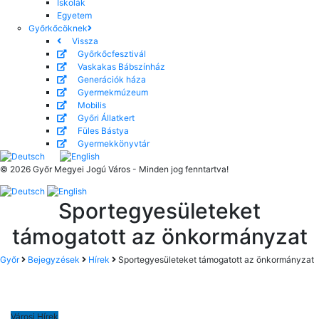
Iskolák
Egyetem
Győrkőcöknek
Vissza
Győrkőcfesztivál
Vaskakas Bábszínház
Generációk háza
Gyermekmúzeum
Mobilis
Győri Állatkert
Füles Bástya
Gyermekkönyvtár
© 2026 Győr Megyei Jogú Város - Minden jog fenntartva!
Sportegyesületeket
támogatott az önkormányzat
Győr
Bejegyzések
Hírek
Sportegyesületeket támogatott az önkormányzat
Városi Hírek