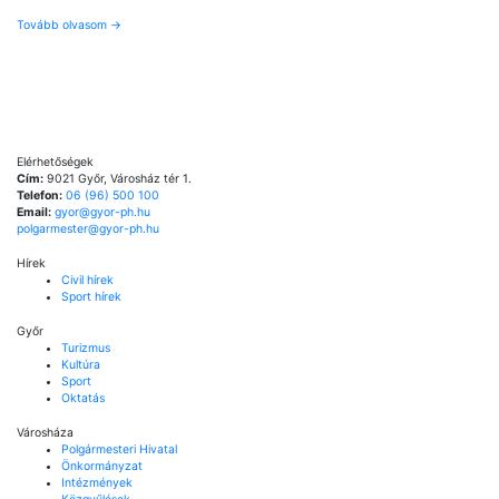
Tovább olvasom
→
Elérhetőségek
Cím:
9021 Győr, Városház tér 1.
Telefon:
06 (96) 500 100
Email:
gyor@gyor-ph.hu
polgarmester@gyor-ph.hu
Hírek
Civil hírek
Sport hírek
Győr
Turizmus
Kultúra
Sport
Oktatás
Városháza
Polgármesteri Hivatal
Önkormányzat
Intézmények