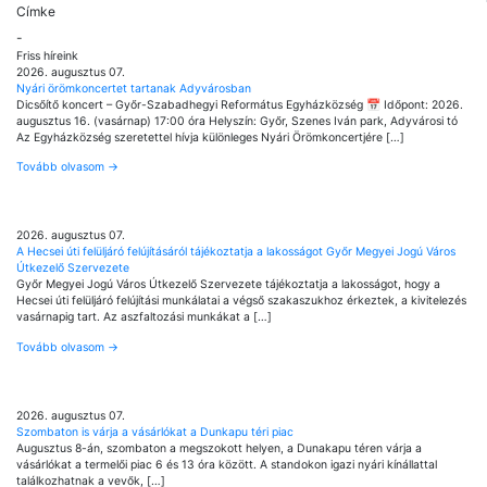
Címke
-
Friss híreink
2026. augusztus 07.
Nyári örömkoncertet tartanak Adyvárosban
Dicsőítő koncert – Győr-Szabadhegyi Református Egyházközség 📅 Időpont: 2026.
augusztus 16. (vasárnap) 17:00 óra Helyszín: Győr, Szenes Iván park, Adyvárosi tó
Az Egyházközség szeretettel hívja különleges Nyári Örömkoncertjére […]
Tovább olvasom
→
2026. augusztus 07.
A Hecsei úti felüljáró felújításáról tájékoztatja a lakosságot Győr Megyei Jogú Város
Útkezelő Szervezete
Győr Megyei Jogú Város Útkezelő Szervezete tájékoztatja a lakosságot, hogy a
Hecsei úti felüljáró felújítási munkálatai a végső szakaszukhoz érkeztek, a kivitelezés
vasárnapig tart. Az aszfaltozási munkákat a […]
Tovább olvasom
→
2026. augusztus 07.
Szombaton is várja a vásárlókat a Dunkapu téri piac
Augusztus 8-án, szombaton a megszokott helyen, a Dunakapu téren várja a
vásárlókat a termelői piac 6 és 13 óra között. A standokon igazi nyári kínállattal
találkozhatnak a vevők, […]