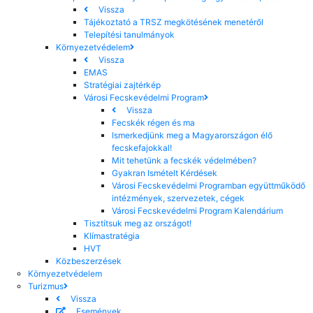
Vissza
Tájékoztató a TRSZ megkötésének menetéről
Telepítési tanulmányok
Környezetvédelem
Vissza
EMAS
Stratégiai zajtérkép
Városi Fecskevédelmi Program
Vissza
Fecskék régen és ma
Ismerkedjünk meg a Magyarországon élő
fecskefajokkal!
Mit tehetünk a fecskék védelmében?
Gyakran Ismételt Kérdések
Városi Fecskevédelmi Programban együttműködő
intézmények, szervezetek, cégek
Városi Fecskevédelmi Program Kalendárium
Tisztítsuk meg az országot!
Klímastratégia
HVT
Közbeszerzések
Környezetvédelem
Turizmus
Vissza
Események