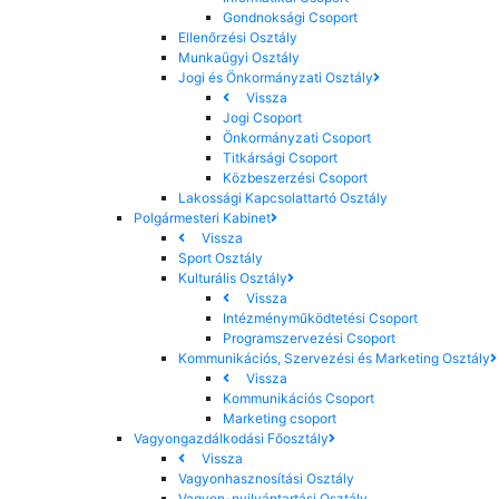
Gondnoksági Csoport
Ellenőrzési Osztály
Munkaügyi Osztály
Jogi és Önkormányzati Osztály
Vissza
Jogi Csoport
Önkormányzati Csoport
Titkársági Csoport
Közbeszerzési Csoport
Lakossági Kapcsolattartó Osztály
Polgármesteri Kabinet
Vissza
Sport Osztály
Kulturális Osztály
Vissza
Intézményműködtetési Csoport
Programszervezési Csoport
Kommunikációs, Szervezési és Marketing Osztály
Vissza
Kommunikációs Csoport
Marketing csoport
Vagyongazdálkodási Főosztály
Vissza
Vagyonhasznosítási Osztály
Vagyon-nyilvántartási Osztály