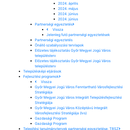
2024. április
2024. május
2024. június
2024. június
Partnerségi egyeztetés
Vissza
Jelenleg futó partnerségi egyeztetések
Partnerségi egyeztetés
Önálló szabályozási tervlapok
Előzetes tájékoztatás Győr Megyei Jogú Város
településterv
Előzetes tájékoztatás Győr Megyei Jogú Város
településterv
Településképi eljárások
Fejlesztési programok
Vissza
Győr Megyei Jogú Város Fenntartható Városfejlesztési
Stratégiája
Győr Megyei Jogú Város Integrált Településfejlesztési
Stratégiája
Győr Megyei Jogú Város Középtávú Integrált
Városfejlesztési Stratégiája (Ivs)
Gazdasági Program
Gazdasági Program
Telepítési tanulmánytervek partnerségi egyeztetése, TRSZ