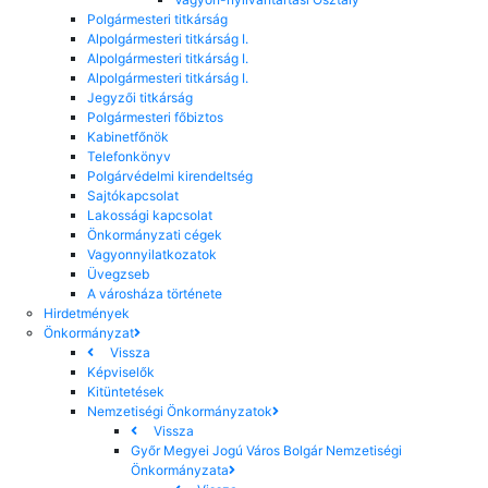
Polgármesteri titkárság
Alpolgármesteri titkárság I.
Alpolgármesteri titkárság I.
Alpolgármesteri titkárság I.
Jegyzői titkárság
Polgármesteri főbiztos
Kabinetfőnök
Telefonkönyv
Polgárvédelmi kirendeltség
Sajtókapcsolat
Lakossági kapcsolat
Önkormányzati cégek
Vagyonnyilatkozatok
Üvegzseb
A városháza története
Hirdetmények
Önkormányzat
Vissza
Képviselők
Kitüntetések
Nemzetiségi Önkormányzatok
Vissza
Győr Megyei Jogú Város Bolgár Nemzetiségi
Önkormányzata