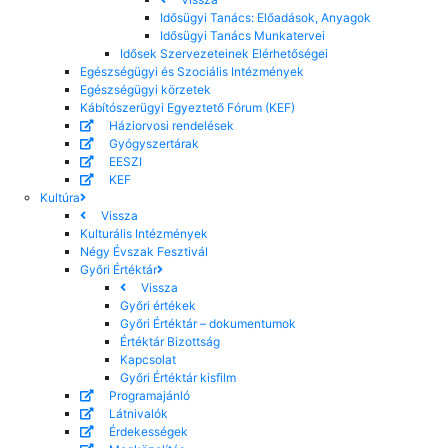
Idősügyi Tanács: Előadások, Anyagok
Idősügyi Tanács Munkatervei
Idősek Szervezeteinek Elérhetőségei
Egészségügyi és Szociális Intézmények
Egészségügyi körzetek
Kábítószerügyi Egyeztető Fórum (KEF)
Háziorvosi rendelések
Gyógyszertárak
EESZI
KEF
Kultúra
Vissza
Kulturális Intézmények
Négy Évszak Fesztivál
Győri Értéktár
Vissza
Győri értékek
Győri Értéktár – dokumentumok
Értéktár Bizottság
Kapcsolat
Győri Értéktár kisfilm
Programajánló
Látnivalók
Érdekességek