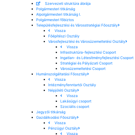
Szervezeti struktúra ábrája
Polgármesteri titkárság
Alpolgármesteri titkárság I.
Polgármesteri főbiztos
Településfejlesztési és Városstratégiai Főosztály
Vissza
Főépítészi Osztály
Városfejlesztési és Városüzemeltetési Osztály
Vissza
Infrastruktúra-fejlesztési Csoport
Ingatlan- és Létesítményfejlesztési Csoport
Stratégiai és Pályázati Csoport
Városüzemeltetési Csoport
Humánszolgáltatási Főosztály
Vissza
Intézményfenntartói Osztály
Népjóléti Osztály
Vissza
Lakásügyi csoport
Szociális csoport
Jegyzői titkárság
Gazdálkodási Főosztály
Vissza
Pénzügyi Osztály
Vissza