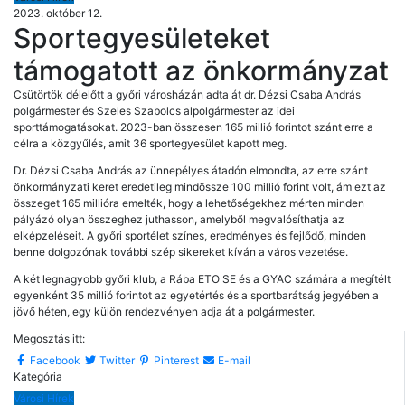
2023. október 12.
Sportegyesületeket
támogatott az önkormányzat
Csütörtök délelőtt a győri városházán adta át dr. Dézsi Csaba András
polgármester és Szeles Szabolcs alpolgármester az idei
sporttámogatásokat. 2023-ban összesen 165 millió forintot szánt erre a
célra a közgyűlés, amit 36 sportegyesület kapott meg.
Dr. Dézsi Csaba András az ünnepélyes átadón elmondta, az erre szánt
önkormányzati keret eredetileg mindössze 100 millió forint volt, ám ezt az
összeget 165 millióra emelték, hogy a lehetőségekhez mérten minden
pályázó olyan összeghez juthasson, amelyből megvalósíthatja az
elképzeléseit. A győri sportélet színes, eredményes és fejlődő, minden
benne dolgozónak további szép sikereket kíván a város vezetése.
A két legnagyobb győri klub, a Rába ETO SE és a GYAC számára a megítélt
egyenként 35 millió forintot az egyetértés és a sportbarátság jegyében a
jövő héten, egy külön rendezvényen adja át a polgármester.
Megosztás itt:
Facebook
Twitter
Pinterest
E-mail
Kategória
Városi Hírek