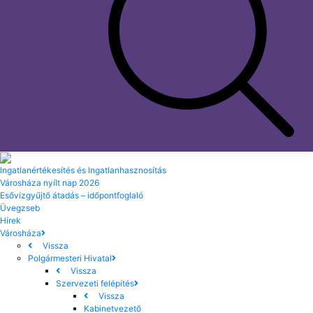
Ingatlanértékesítés és Ingatlanhasznosítás
Városháza nyílt nap 2026
Esővízgyűjtő átadás – időpontfoglaló
Üvegzseb
Hírek
Városháza
Vissza
Polgármesteri Hivatal
Vissza
Szervezeti felépítés
Vissza
Kabinetvezető