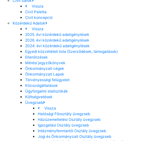
Civil Sarok
Vissza
Civil Paletta
Civil koncepció
Közérdekű Adatok
Vissza
2025. évi közérdekű adatigénylések
2026. évi közérdekű adatigénylések
2024. évi közérdekű adatigénylések
Egyedi közzétételi lista (Szerződések, támogatások)
Ellenőrzések
Mérési jegyzőkönyvek
Önkormányzati cégek
Önkormányzati Lapok
Törvényességi felügyelet
Közszolgáltatások
Ügyforgalmi statisztikák
Költségvetések
Üvegzseb
Vissza
Hatósági Főosztály üvegzseb
Házüzemeltetési Osztály üvegzseb
Igazgatási Osztály üvegzseb
Intézményfenntartói Osztály üvegzseb
Jogi és Önkormányzati Osztály üvegzseb