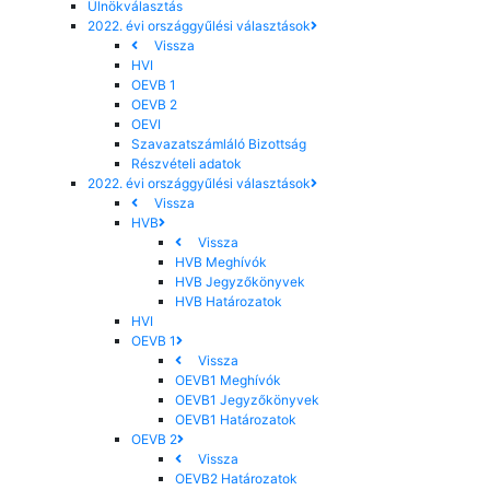
Ülnökválasztás
2022. évi országgyűlési választások
Vissza
HVI
OEVB 1
OEVB 2
OEVI
Szavazatszámláló Bizottság
Részvételi adatok
2022. évi országgyűlési választások
Vissza
HVB
Vissza
HVB Meghívók
HVB Jegyzőkönyvek
HVB Határozatok
HVI
OEVB 1
Vissza
OEVB1 Meghívók
OEVB1 Jegyzőkönyvek
OEVB1 Határozatok
OEVB 2
Vissza
OEVB2 Határozatok