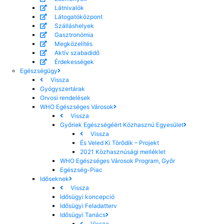
Látnivalók
Látogatóközpont
Szálláshelyek
Gasztronómia
Megközelítés
Aktív szabadidő
Érdekességek
Egészségügy
Vissza
Gyógyszertárak
Orvosi rendelések
WHO Egészséges Városok
Vissza
Győriek Egészségéért Közhasznú Egyesület
Vissza
És Veled Ki Törődik – Projekt
2021 Közhasznúsági melléklet
WHO Egészséges Városok Program, Győr
Egészség-Piac
Időseknek
Vissza
Idősügyi koncepció
Idősügyi Feladatterv
Idősügyi Tanács
Vissza