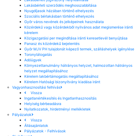
Lakásbérleti szerződés meghosszabbítása
Nyugdíjasok házában történő elhelyezés
Szociális bérlakásban történő elhelyezés
Győr város nevének és jelképeinek használata
Közérdekű vagy közérdekből nyilvános adat megismerése iránti
kérelem
Közigazgatási per megindítása iránti keresetlevél benyújtása
Panasz és közérdekű bejelentés
Győr MJV PH tulajdonát képező termek, szálláshelyek igénylése
Toronylátogatás
Adóügyek
Környezettanulmány hátrányos helyzet, halmozottan hátrányos
helyzet megállapításához
Kérelem lakbértámogatás megállapításához
Kérelem Hatósági bizonyítvány kiadása iránt
Vagyonhasznosítási felhívás
Vissza
Ingatlanértékesítés és Ingatlanhasznosítás
Helyiség bérbeadásra
Nyilatkozatok, hirdetményi mellékletek
Pályázatok
Vissza
Állásajánlatok
Pályázatok - Felhívások