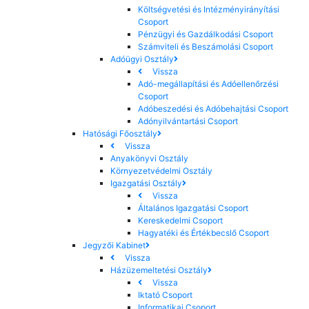
Költségvetési és Intézményirányítási
Csoport
Pénzügyi és Gazdálkodási Csoport
Számviteli és Beszámolási Csoport
Adóügyi Osztály
Vissza
Adó-megállapítási és Adóellenőrzési
Csoport
Adóbeszedési és Adóbehajtási Csoport
Adónyilvántartási Csoport
Hatósági Főosztály
Vissza
Anyakönyvi Osztály
Környezetvédelmi Osztály
Igazgatási Osztály
Vissza
Általános Igazgatási Csoport
Kereskedelmi Csoport
Hagyatéki és Értékbecslő Csoport
Jegyzői Kabinet
Vissza
Házüzemeltetési Osztály
Vissza
Iktató Csoport
Informatikai Csoport