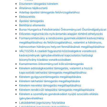
Díszterem látogatási kérelem
Általános tájékoztató
Adatlap ápolási támogatás felülvizsgálatához
Ebösszeírás
Ápolási támogatás
Bérlőtársi elismerés
Bursa Hungarica Felsőoktatási Önkormányzati Ösztöndíjpályázat
Előzetes regisztrációs nyilvántartás alapján történő elhelyezés
Formanyomtatvány a rendszeres gyermekvédelmi kedvezmény
megállapításához és felülvizsgálatához, valamint a hátrányos,
halmozottan hátrányos helyzet fennállásának megállapításához
VÁLTOZÁS A családi fogyasztói közösségekre vonatkozó
kedvezmények igénybevételével kapcsolatos hatósági
bizonyítvány kiadása vonatkozásában
Kamatmentes önkormányzati kölcsöntámogatás
Kérelem adósságkezelési támogatás, valamint a hozzá
kapcsolódó lakhatási támogatás megállapításához
Kérelem gyógyszertámogatás megállapítására
Kérelem lakhatási támogatás megállapítására
Kérelem nevelési támogatás megállapításához
Kérelem rendkívüli települési támogatás megállapítására
Kérelem a személyes gondoskodást nyújtó szociális ellátás
igénybevételéhez
Lakásbérleti jogviszony folytatása
Lakásbérleti jogviszony helyreállítása