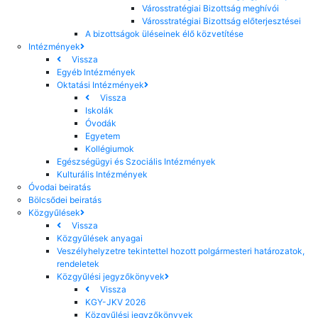
Városstratégiai Bizottság meghívói
Városstratégiai Bizottság előterjesztései
A bizottságok üléseinek élő közvetítése
Intézmények
Vissza
Egyéb Intézmények
Oktatási Intézmények
Vissza
Iskolák
Óvodák
Egyetem
Kollégiumok
Egészségügyi és Szociális Intézmények
Kulturális Intézmények
Óvodai beiratás
Bölcsődei beiratás
Közgyűlések
Vissza
Közgyűlések anyagai
Veszélyhelyzetre tekintettel hozott polgármesteri határozatok,
rendeletek
Közgyűlési jegyzőkönyvek
Vissza
KGY-JKV 2026
Közgyűlési jegyzőkönyvek