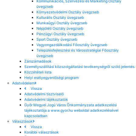
Kommunikációs, Szervezési és Marketing Osztály
üvegzseb
Környezetvédelmi Osztály üvegzseb
Kulturális Osztály üvegzseb
Munkaügyi Osztály üvegzseb
Népjóléti Osztály üvegzseb
Pénzügyi Osztály üvegzseb
Sport Osztály üvegzseb
Vagyongazdálkodási Főosztály üvegzseb
Településfejlesztési és Városstratégiai Főosztály
üvegzseb
Zárszámadások
Személyszállítási közszolgáltatási tevékenységről szóló jelentés
Közzétételi lista
Helyi esélyegyenlőségi program
Adatvédelem
Vissza
Adatvédelmi tisztviselő
Adatvédelmi tájékoztatók
Győr Megyei Jogú Város Önkormányzata adatkezelési
tájékoztatója a www.gyor.hu weboldal adatkezelésével
kapcsolatban
Választások
Vissza
Korábbi választások