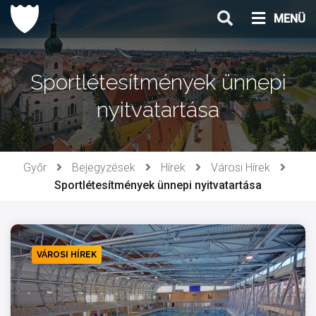
Ugrás
MENÜ
a
tartalomhoz
Sportlétesítmények ünnepi
nyitvatartása
Győr
Bejegyzések
Hírek
Városi Hírek
Sportlétesítmények ünnepi nyitvatartása
VÁROSI HÍREK