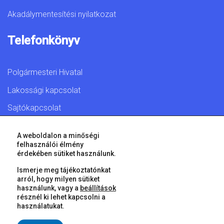
Akadálymentesítési nyilatkozat
Telefonkönyv
Polgármesteri Hivatal
Lakossági kapcsolat
Sajtókapcsolat
A weboldalon a minőségi
felhasználói élmény
érdekében sütiket használunk.
© 2026 Győr Megyei Jogú Város • Minden jog fenntartva!
Ismerje meg tájékoztatónkat
arról, hogy milyen sütiket
használunk, vagy a
beállítások
résznél ki lehet kapcsolni a
használatukat.