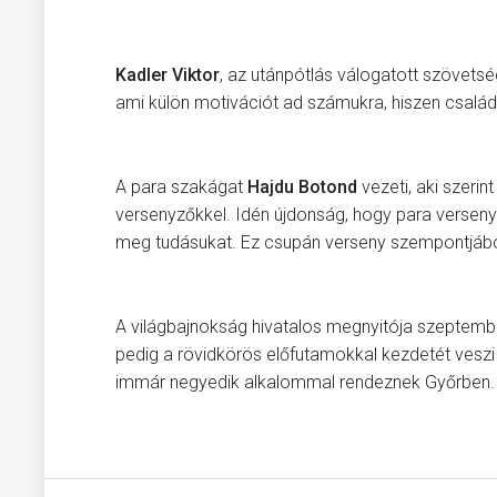
Kadler Viktor
, az utánpótlás válogatott szövetség
ami külön motivációt ad számukra, hiszen családt
A para szakágat
Hajdu Botond
vezeti, aki szerin
versenyzőkkel. Idén újdonság, hogy para versen
meg tudásukat. Ez csupán verseny szempontjából 
A világbajnokság hivatalos megnyitója szeptemb
pedig a rövidkörös előfutamokkal kezdetét vesz
immár negyedik alkalommal rendeznek Győrben.