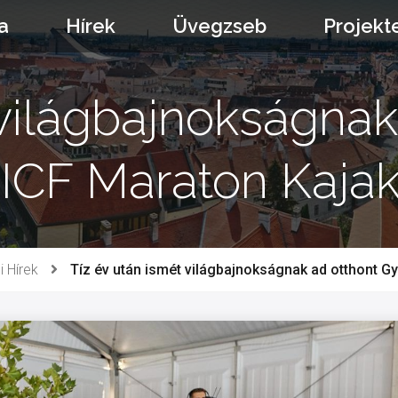
a
Hírek
Üvegzseb
Projekt
 világbajnokságnak
z ICF Maraton Kaj
i Hírek
Tíz év után ismét világbajnokságnak ad otthont Gy