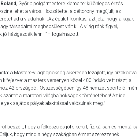
 Roland
, Győr alpolgármestere kiemelte: különleges érzés
színe lehet a város. Hozzátette: a céltorony megújult, az
etet ad a viadalnak. „Az épület ikonikus, azt jelzi, hogy a kajak-
 társadalmi megbecsülést vált ki. A világ ránk figyel,
 jó házigazdák lenni.
”
– fogalmazott.
dta: a Masters-világbajnokság sikeresen lezajlott, így bizakodva
 kifejezve: a masters versenyen közel 400 induló vett részt, a
thoz 42 országból. Összességében így 48 nemzet sportolói mér
 számít a maratoni világbajnokságok történetében! Az idei
yek sajátos pályakialakítással valósulnak meg.”
ról beszélt, hogy a felkészülés jól sikerült, fizikálisan és mentális
t. Céljuk, hogy mind a négy szakágban érmet szerezzenek.