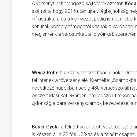
A versenyt beharangozó sajtótájékoztatón
Kósa
számára, hogy 2015 után újra világbajnokság hely
infrastruktúra és a környezet pedig ismét méltó ker
kenunak komoly támogatói vannak a városban, nagy
megismerik a városunkat, a folyóinkat, szeretnénk
Weisz Róbert
, a szervezőbizottság elnöke elmon
tekintenek a főverseny elé. Kiemelte: „Számokban
következő napokban pedig 480 versenyző áll raj
össze tudásukat Győrben, ami abszolút rekordnak
újdonság a para versenyszámok bevezetése, amel
Bauer Gyula
, a felnőtt válogatott vezetőedzője ar
is készen áll a 22 fős U23-as és a felnőtt csapa