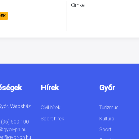
Címke
-
REK
őségek
Hírek
Győr
yőr, Városház
Civil hírek
Turizmus
Sport hírek
Kultúra
 (96) 500 100
Sport
@gyor-ph.hu
er@gyor-ph.hu