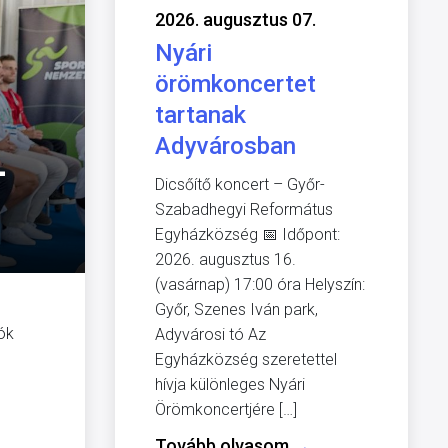
2026. augusztus 07.
Nyári
örömkoncertet
tartanak
Adyvárosban
-
Dicsőítő koncert – Győr-
Szabadhegyi Református
Egyházközség 📅 Időpont:
2026. augusztus 16.
(vasárnap) 17:00 óra Helyszín:
Győr, Szenes Iván park,
yók
Adyvárosi tó Az
1
Egyházközség szeretettel
hívja különleges Nyári
Örömkoncertjére […]
Tovább olvasom
→