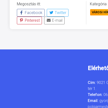
Megosztás itt:
Kategória
Facebook
Twitter
VÁROSI HÍ
Pinterest
E-mail
Elérhet
Cím:
9021 G
tér 1.
Telefon:
06
Email:
gyor
polgarmest