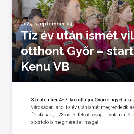
2025. szeptember 03.
Tíz év után ismét v
otthont Győr – star
Kenu VB
Szeptember 4–7. között újra Győrre figyel a kaj
városában, ahol tíz év után ismét megrendezik 
fős ifjúsági, U23-as és felnőtt csapat, valamint 9
sportoló is megméretteti magát.