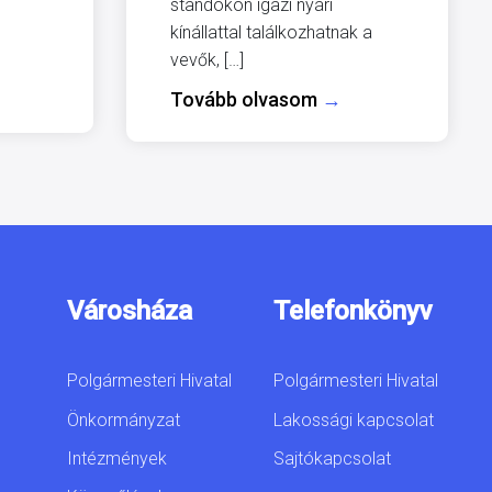
standokon igazi nyári
kínállattal találkozhatnak a
vevők, […]
Tovább olvasom
→
Városháza
Telefonkönyv
Polgármesteri Hivatal
Polgármesteri Hivatal
Önkormányzat
Lakossági kapcsolat
Intézmények
Sajtókapcsolat