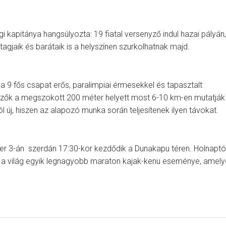
i kapitánya hangsúlyozta: 19 fiatal versenyző indul hazai pályán,
agjaik és barátaik is a helyszínen szurkolhatnak majd.
t a 9 fős csapat erős, paralimpiai érmesekkel és tapasztalt
yzők a megszokott 200 méter helyett most 6-10 km-en mutatják
új, hiszen az alapozó munka során teljesítenek ilyen távokat.
er 3-án szerdán 17:30-kor kezdődik a Dunakapu téren. Holnaptó
i a világ egyik legnagyobb maraton kajak-kenu eseménye, amely