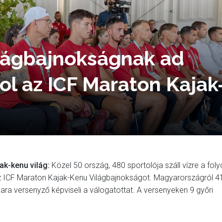
ilágbajnokságnak ad
tol az ICF Maraton Kajak
ak-kenu világ:
Közel 50 ország, 480 sportolója száll vízre a fol
az ICF Maraton Kajak-Kenu Világbajnokságot. Magyarországról 4
 para versenyző képviseli a válogatottat. A versenyeken 9 győri