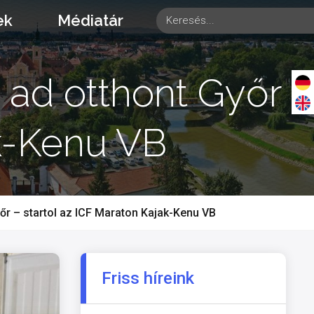
ek
Médiatár
 ad otthont Győr –
ak-Kenu VB
őr – startol az ICF Maraton Kajak-Kenu VB
Friss híreink