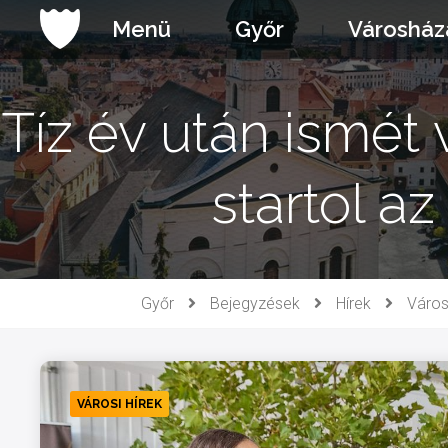
Ugrás
Menü
Győr
Városház
a
tartalomhoz
Tíz év után ismét
startol a
Győr
Bejegyzések
Hírek
Város
VÁROSI HÍREK