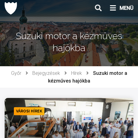
Ugrás
MENÜ
a
tartalomhoz
Suzuki motor a kézműves
hajókba
Győr
Bejegyzések
Hírek
Suzuki motor a
kézműves hajókba
VÁROSI HÍREK