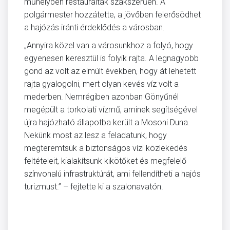
műhelyben restaurálták szakszerűen. A
polgármester hozzátette, a jövőben felerősödhet
a hajózás iránti érdeklődés a városban.
„Annyira közel van a városunkhoz a folyó, hogy
egyenesen keresztül is folyik rajta. A legnagyobb
gond az volt az elmúlt években, hogy át lehetett
rajta gyalogolni, mert olyan kevés víz volt a
mederben. Nemrégiben azonban Gönyűnél
megépült a torkolati vízmű, aminek segítségével
újra hajózható állapotba került a Mosoni Duna.
Nekünk most az lesz a feladatunk, hogy
megteremtsük a biztonságos vízi közlekedés
feltételeit, kialakítsunk kikötőket és megfelelő
színvonalú infrastruktúrát, ami fellendítheti a hajós
turizmust.” – fejtette ki a szalonavatón.