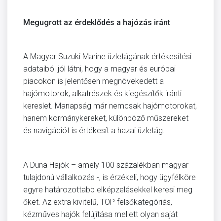
Megugrott az érdeklődés a hajózás iránt
A Magyar Suzuki Marine üzletágának értékesítési
adataiból jól látni, hogy a magyar és európai
piacokon is jelentősen megnövekedett a
hajómotorok, alkatrészek és kiegészítők iránti
kereslet. Manapság már nemcsak hajómotorokat,
hanem kormánykereket, különböző műszereket
és navigációt is értékesít a hazai üzletág.
A Duna Hajók – amely 100 százalékban magyar
tulajdonú vállalkozás -, is érzékeli, hogy ügyfélköre
egyre határozottabb elképzelésekkel keresi meg
őket. Az extra kivitelű, TOP felsőkategóriás,
kézműves hajók felújítása mellett olyan saját