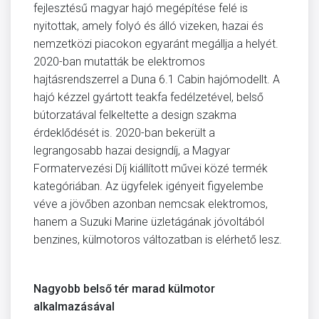
fejlesztésű magyar hajó megépítése felé is
nyitottak, amely folyó és álló vizeken, hazai és
nemzetközi piacokon egyaránt megállja a helyét.
2020-ban mutatták be elektromos
hajtásrendszerrel a Duna 6.1 Cabin hajómodellt. A
hajó kézzel gyártott teakfa fedélzetével, belső
bútorzatával felkeltette a design szakma
érdeklődését is. 2020-ban bekerült a
legrangosabb hazai designdíj, a Magyar
Formatervezési Díj kiállított művei közé termék
kategóriában. Az ügyfelek igényeit figyelembe
véve a jövőben azonban nemcsak elektromos,
hanem a Suzuki Marine üzletágának jóvoltából
benzines, külmotoros változatban is elérhető lesz.
Nagyobb belső tér marad külmotor
alkalmazásával