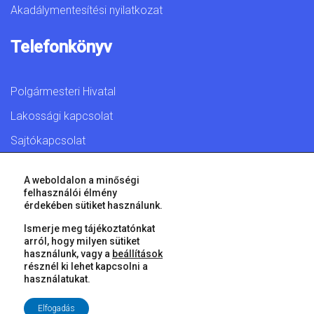
Akadálymentesítési nyilatkozat
Telefonkönyv
Polgármesteri Hivatal
Lakossági kapcsolat
Sajtókapcsolat
A weboldalon a minőségi
felhasználói élmény
érdekében sütiket használunk.
© 2026 Győr Megyei Jogú Város • Minden jog fenntartva!
Ismerje meg tájékoztatónkat
arról, hogy milyen sütiket
használunk, vagy a
beállítások
résznél ki lehet kapcsolni a
használatukat.
Elfogadás