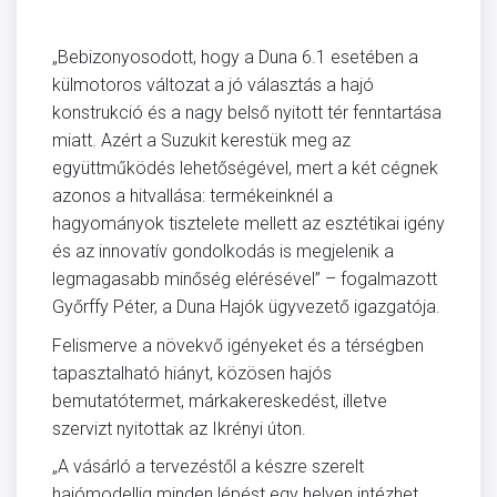
„Bebizonyosodott, hogy a Duna 6.1 esetében a
külmotoros változat a jó választás a hajó
konstrukció és a nagy belső nyitott tér fenntartása
miatt. Azért a Suzukit kerestük meg az
együttműködés lehetőségével, mert a két cégnek
azonos a hitvallása: termékeinknél a
hagyományok tisztelete mellett az esztétikai igény
és az innovatív gondolkodás is megjelenik a
legmagasabb minőség elérésével” – fogalmazott
Győrffy Péter, a Duna Hajók ügyvezető igazgatója.
Felismerve a növekvő igényeket és a térségben
tapasztalható hiányt, közösen hajós
bemutatótermet, márkakereskedést, illetve
szervizt nyitottak az Ikrényi úton.
„A vásárló a tervezéstől a készre szerelt
hajómodellig minden lépést egy helyen intézhet,