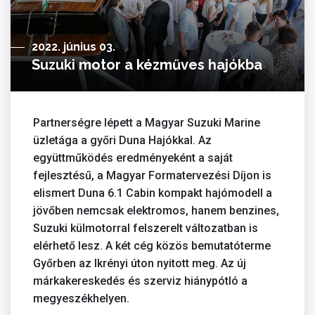
2022. június 03.
Suzuki motor a kézműves hajókba
Partnerségre lépett a Magyar Suzuki Marine
üzletága a győri Duna Hajókkal. Az
együttműködés eredményeként a saját
fejlesztésű, a Magyar Formatervezési Díjon is
elismert Duna 6.1 Cabin kompakt hajómodell a
jövőben nemcsak elektromos, hanem benzines,
Suzuki külmotorral felszerelt változatban is
elérhető lesz. A két cég közös bemutatóterme
Győrben az Ikrényi úton nyitott meg. Az új
márkakereskedés és szerviz hiánypótló a
megyeszékhelyen.