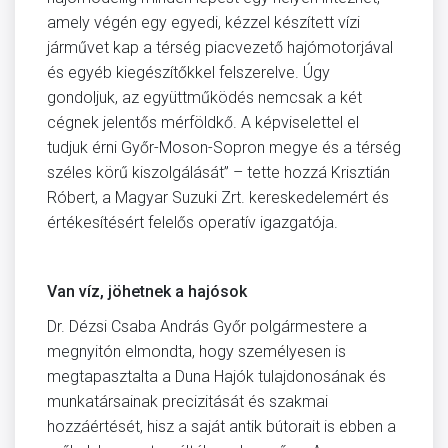
amely végén egy egyedi, kézzel készített vízi
járművet kap a térség piacvezető hajómotorjával
és egyéb kiegészítőkkel felszerelve. Úgy
gondoljuk, az együttműködés nemcsak a két
cégnek jelentős mérföldkő. A képviselettel el
tudjuk érni Győr-Moson-Sopron megye és a térség
széles körű kiszolgálását” – tette hozzá Krisztián
Róbert, a Magyar Suzuki Zrt. kereskedelemért és
értékesítésért felelős operatív igazgatója.
Van víz, jöhetnek a hajósok
Dr. Dézsi Csaba András Győr polgármestere a
megnyitón elmondta, hogy személyesen is
megtapasztalta a Duna Hajók tulajdonosának és
munkatársainak precizitását és szakmai
hozzáértését, hisz a saját antik bútorait is ebben a