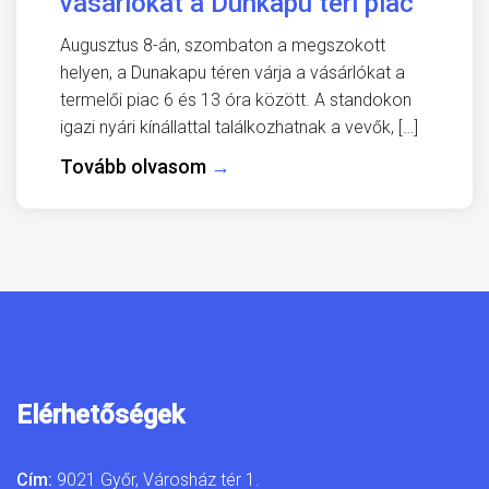
vásárlókat a Dunkapu téri piac
Augusztus 8-án, szombaton a megszokott
helyen, a Dunakapu téren várja a vásárlókat a
termelői piac 6 és 13 óra között. A standokon
igazi nyári kínállattal találkozhatnak a vevők, […]
Tovább olvasom
→
Elérhetőségek
Cím:
9021 Győr, Városház tér 1.