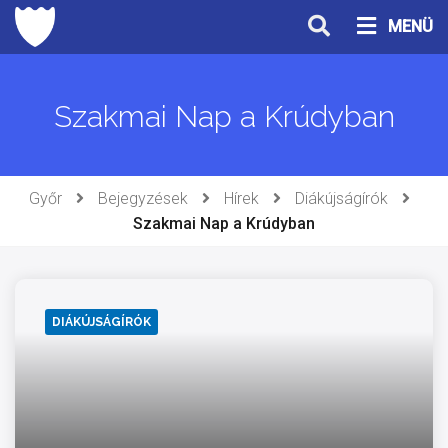
Ugrás
MENÜ
a
tartalomhoz
Szakmai Nap a Krúdyban
Győr
Bejegyzések
Hírek
Diákújságírók
Szakmai Nap a Krúdyban
DIÁKÚJSÁGÍRÓK