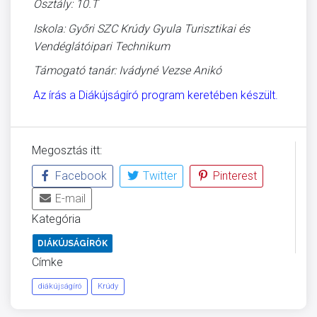
Osztály: 10.T
Iskola: Győri SZC Krúdy Gyula Turisztikai és
Vendéglátóipari Technikum
Támogató tanár: Ivádyné Vezse Anikó
Az írás a Diákújságíró program keretében készült.
Megosztás itt:
Facebook
Twitter
Pinterest
E-mail
Kategória
DIÁKÚJSÁGÍRÓK
Címke
diákújságíró
Krúdy