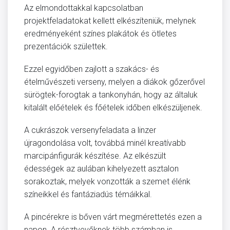
Az elmondottakkal kapcsolatban
projektfeladatokat kellett elkészíteniük, melynek
eredményeként színes plakátok és ötletes
prezentációk születtek.
Ezzel egyidőben zajlott a szakács- és
ételművészeti verseny, melyen a diákok gőzerővel
sürögtek-forogtak a tankonyhán, hogy az általuk
kitalált előételek és főételek időben elkészüljenek.
A cukrászok versenyfeladata a linzer
újragondolása volt, továbbá minél kreatívabb
marcipánfigurák készítése. Az elkészült
édességek az aulában kihelyezett asztalon
sorakoztak, melyek vonzották a szemet élénk
színeikkel és fantáziadús témáikkal.
A pincérekre is bőven várt megmérettetés ezen a
napon. A résztvevőknek több számban is