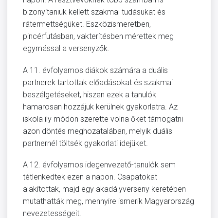
bizonyítaniuk kellett szakmai tudásukat és
rátermettségüket. Eszközismeretben,
pincérfutásban, vakterítésben mérettek meg
egymással a versenyzők.
A 11. évfolyamos diákok számára a duális
partnerek tartottak előadásokat és szakmai
beszélgetéseket, hiszen ezek a tanulók
hamarosan hozzájuk kerülnek gyakorlatra. Az
iskola ily módon szerette volna őket támogatni
azon döntés meghozatalában, melyik duális
partnernél töltsék gyakorlati idejüket.
A 12. évfolyamos idegenvezető-tanulók sem
tétlenkedtek ezen a napon. Csapatokat
alakítottak, majd egy akadályverseny keretében
mutathatták meg, mennyire ismerik Magyarország
nevezetességeit.