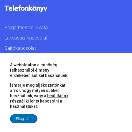
Telefonkönyv
Polgármesteri Hivatal
Lakossági kapcsolat
Sajtókapcsolat
A weboldalon a minőségi
felhasználói élmény
érdekében sütiket használunk.
© 2026 Győr Megyei Jogú Város • Minden jog fenntartva!
Ismerje meg tájékoztatónkat
arról, hogy milyen sütiket
használunk, vagy a
beállítások
résznél ki lehet kapcsolni a
használatukat.
Elfogadás