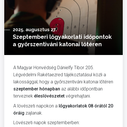
2025. augusztus 27.
Szeptemberi lőgyakorlati időpontok
a győrszentiváni katonai lőtéren
A Magyar Honvédség Dánielfy Tibor 205.
Légvédelmi Rakétaezred tájékoztatásul közli a
lakossággal, hogy a győrszentiváni katonai lőtéren
szeptember hónapban
az alábbi időpontban
terveznek
éleslövészetet
végrehajtani.
A lövészeti napokon a
lőgyakorlatok
08 órától 20
óráig
zajlanak.
Lövészeti napok szeptemberben: