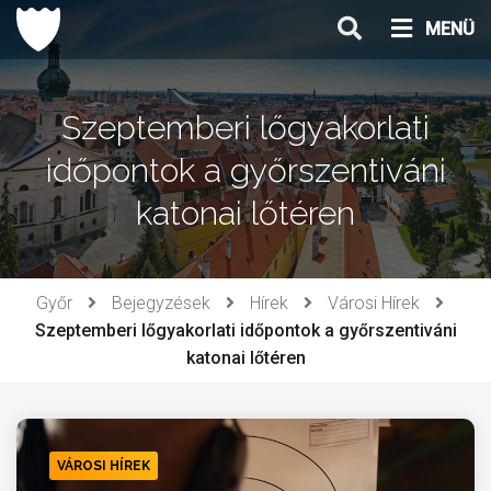
Ugrás
MENÜ
a
tartalomhoz
Szeptemberi lőgyakorlati
időpontok a győrszentiváni
katonai lőtéren
Győr
Bejegyzések
Hírek
Városi Hírek
Szeptemberi lőgyakorlati időpontok a győrszentiváni
katonai lőtéren
VÁROSI HÍREK