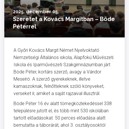
2025. december 05.
Szeretet a Kovács Margitban – Böde
Péterrel
A Győri Kovács Margit Német Nyelvoktató
Nemzetiségi Általános iskola, Alapfokú Művészeti
Iskola és Iparművészeti Szakgimnáziumban járt
Böde Péter, kortárs szerző, avagy a Vándor
Meseíró. A szerző gyerekeknek, illetve
kamaszoknak, felnőtteknek szóló könyveket,
verseket ír, amiket a saját rajzaival illusztrál.
Böde Péter 16 év alatt tömegközlekedéssel 338
településre jutott el, és több mint 530 iskolában
tartott előadásokat. 50 perces előadása alatt
bemutatta a táborárát, ahol 3. osztályosoktól