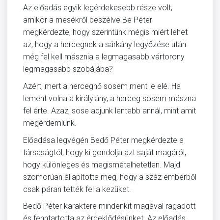
Az előadás egyik legérdekesebb része volt,
amikor a mesékről beszélve Be Péter
megkérdezte, hogy szerintünk mégis miért lehet
az, hogy a hercegnek a sárkány legyőzése után
még fel kell másznia a legmagasabb vártorony
legmagasabb szobájába?
Azért, mert a hercegnő sosem ment le elé. Ha
lement volna a királylány, a herceg sosem mászna
fel érte. Azaz, sose adjunk lentebb annál, mint amit
megérdemlünk.
Előadása legvégén Bedő Péter megkérdezte a
társaságtól, hogy ki gondolja azt saját magáról,
hogy különleges és megismételhetetlen. Majd
szomorúan állapította meg, hogy a száz emberből
csak páran tették fel a kezüket.
Bedő Péter karaktere mindenkit magával ragadott
és fenntartotta az érdeklődésünket. Az előadás