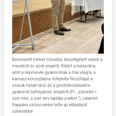
Bevezetett minket műveibe, beszélgetett velünk a
mesékről és azok erejéről. Rátért a hatásokra,
amit a népmesék gyakorolnak a mai világra, a
kamasz korosztályra. Kifejtette filozófiáját a
szavak hatalmáról, és a gondolkodásunkra
gyakorolt befolyásoló erejükről (Pl.: „szeretet =
szer-etet, a szer ami táplálja a lelket.”), valamint
frappáns szóviccekkel tette az előadását
színesebbé.