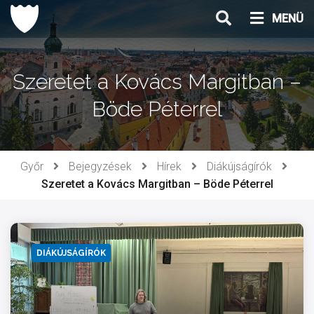
Ugrás
MENÜ
a
tartalomhoz
Szeretet a Kovács Margitban –
Böde Péterrel
Győr
Bejegyzések
Hírek
Diákújságírók
Szeretet a Kovács Margitban – Böde Péterrel
DIÁKÚJSÁGÍRÓK