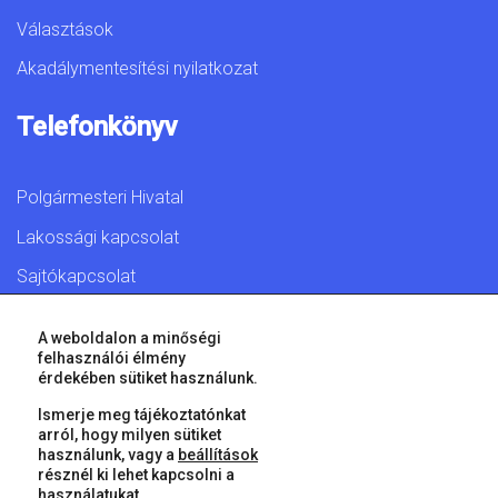
Választások
Akadálymentesítési nyilatkozat
Telefonkönyv
Polgármesteri Hivatal
Lakossági kapcsolat
Sajtókapcsolat
A weboldalon a minőségi
felhasználói élmény
érdekében sütiket használunk.
© 2026 Győr Megyei Jogú Város • Minden jog fenntartva!
Ismerje meg tájékoztatónkat
arról, hogy milyen sütiket
használunk, vagy a
beállítások
résznél ki lehet kapcsolni a
használatukat.