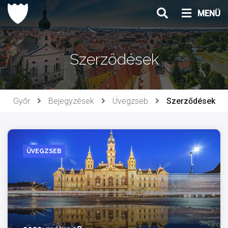
Ugrás
MENÜ
a
tartalomhoz
Szerződések
Győr
Bejegyzések
Üvegzseb
Szerződések
ÜVEGZSEB