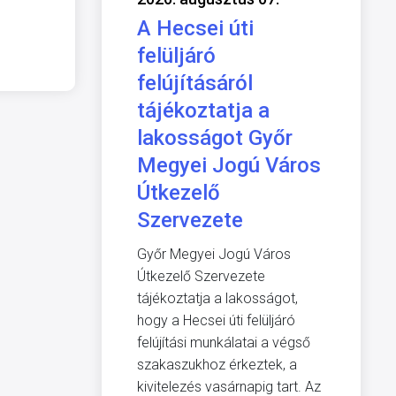
A Hecsei úti
felüljáró
felújításáról
tájékoztatja a
lakosságot Győr
Megyei Jogú Város
Útkezelő
Szervezete
Győr Megyei Jogú Város
Útkezelő Szervezete
tájékoztatja a lakosságot,
hogy a Hecsei úti felüljáró
felújítási munkálatai a végső
szakaszukhoz érkeztek, a
kivitelezés vasárnapig tart. Az