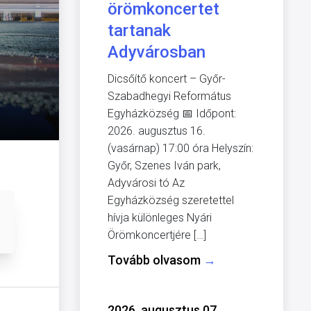
örömkoncertet
tartanak
Adyvárosban
Dicsőítő koncert – Győr-
Szabadhegyi Református
Egyházközség 📅 Időpont:
2026. augusztus 16.
(vasárnap) 17:00 óra Helyszín:
Győr, Szenes Iván park,
Adyvárosi tó Az
Egyházközség szeretettel
hívja különleges Nyári
Örömkoncertjére […]
Tovább olvasom
→
2026. augusztus 07.