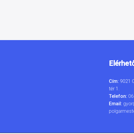
Elérhet
Cím:
9021 G
tér 1.
Telefon:
06
Email:
gyor
polgarmest