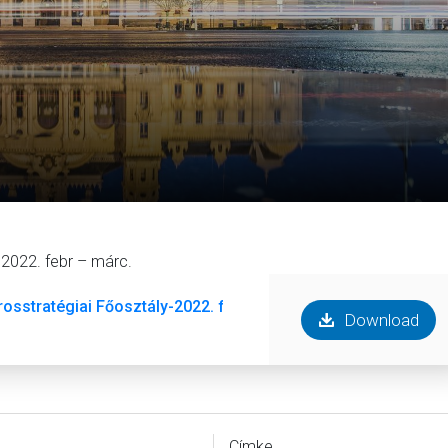
 2022. febr – márc.
rosstratégiai Főosztály-2022. febr- márc.pdf
Download
Címke