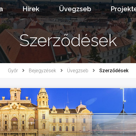
a
Hírek
Üvegzseb
Projekt
Szerződések
Győr
Bejegyzések
Üvegzseb
Szerződések