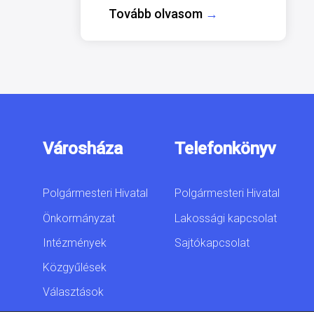
Tovább olvasom
→
Városháza
Telefonkönyv
Polgármesteri Hivatal
Polgármesteri Hivatal
Önkormányzat
Lakossági kapcsolat
Intézmények
Sajtókapcsolat
Közgyűlések
Választások