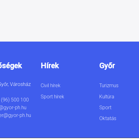
őségek
Hírek
Győr
yőr, Városház
Civil hírek
Turizmus
Sport hírek
Kultúra
 (96) 500 100
Sport
@gyor-ph.hu
er@gyor-ph.hu
Oktatás