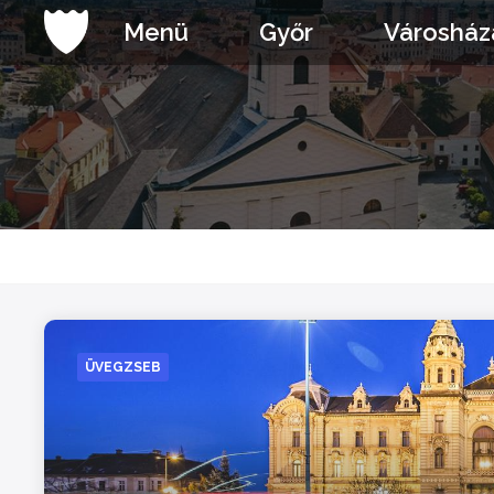
Ugrás
Menü
Győr
Városház
a
tartalomhoz
ÜVEGZSEB