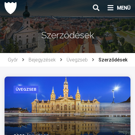
Ugrás
MENÜ
a
tartalomhoz
Szerződések
Győr
Bejegyzések
Üvegzseb
Szerződések
ÜVEGZSEB