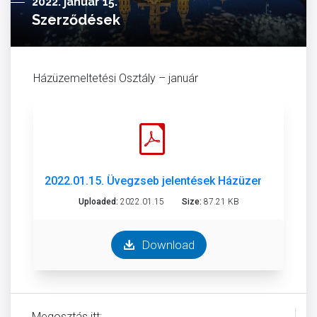
2022. január 15.
Szerződések
Házüzemeltetési Osztály – január
2022.01.15. Üvegzseb jelentések Házüzemeltetési Os
Uploaded:
2022.01.15
Size:
87.21 KB
Download
Megosztás itt: