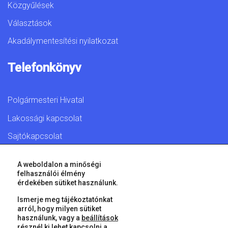
Közgyűlések
Választások
Akadálymentesítési nyilatkozat
Telefonkönyv
Polgármesteri Hivatal
Lakossági kapcsolat
Sajtókapcsolat
A weboldalon a minőségi
felhasználói élmény
érdekében sütiket használunk.
© 2026 Győr Megyei Jogú Város • Minden jog fenntartva!
Ismerje meg tájékoztatónkat
arról, hogy milyen sütiket
használunk, vagy a
beállítások
résznél ki lehet kapcsolni a