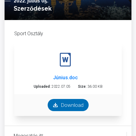
2022. július 05.
Szerződések
Sport Osztály
Június.doc
Uploaded:
2022.07.05
Size:
36.00 KB
Download
Megosztás itt: