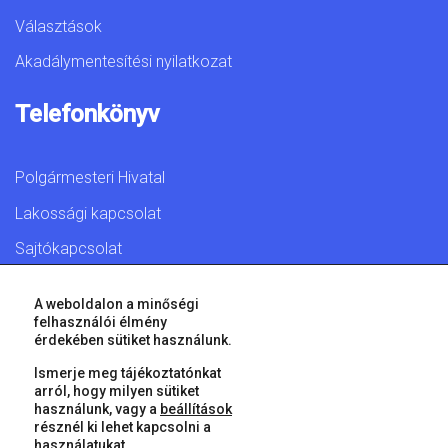
Választások
Akadálymentesítési nyilatkozat
Telefonkönyv
Polgármesteri Hivatal
Lakossági kapcsolat
Sajtókapcsolat
A weboldalon a minőségi
felhasználói élmény
érdekében sütiket használunk.
© 2026 Győr Megyei Jogú Város • Minden jog fenntartva!
Ismerje meg tájékoztatónkat
arról, hogy milyen sütiket
használunk, vagy a
beállítások
résznél ki lehet kapcsolni a
használatukat.