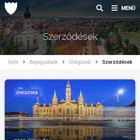
Ugrás
MENÜ
a
tartalomhoz
Szerződések
Győr
Bejegyzések
Üvegzseb
Szerződések
ÜVEGZSEB