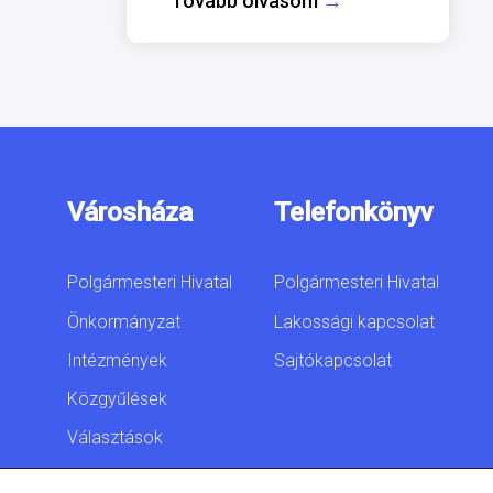
Tovább olvasom
→
Városháza
Telefonkönyv
Polgármesteri Hivatal
Polgármesteri Hivatal
Önkormányzat
Lakossági kapcsolat
Intézmények
Sajtókapcsolat
Közgyűlések
Választások
Akadálymentesítési