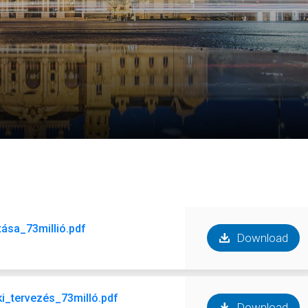
ása_73millió.pdf
Download
i_tervezés_73milló.pdf
Download