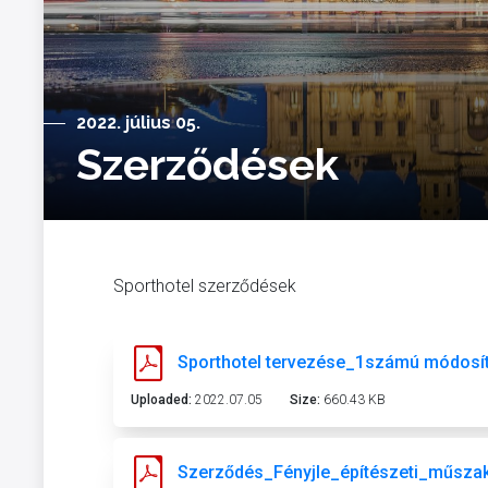
2022. július 05.
Szerződések
Sporthotel szerződések
Sporthotel tervezése_1számú módosít
Uploaded:
2022.07.05
Size:
660.43 KB
Szerződés_Fényjle_építészeti_műszak