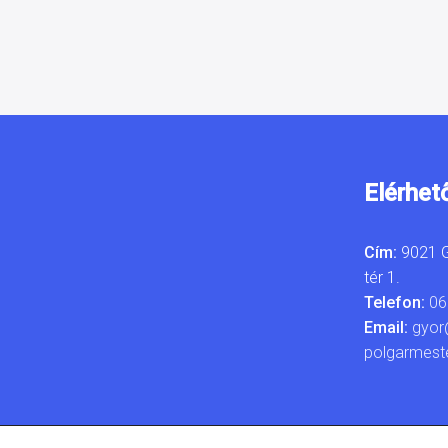
Elérhet
Cím:
9021 G
tér 1.
Telefon:
06
Email:
gyor
polgarmest