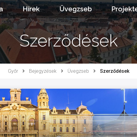
a
Hírek
Üvegzseb
Projekt
Szerződések
Győr
Bejegyzések
Üvegzseb
Szerződések