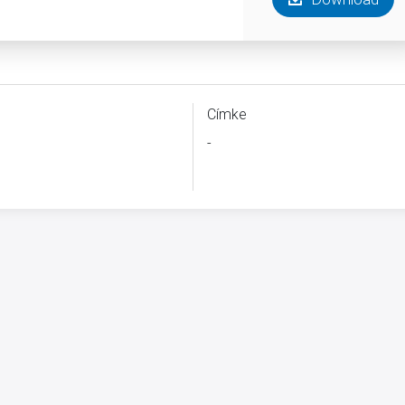
Címke
-
B