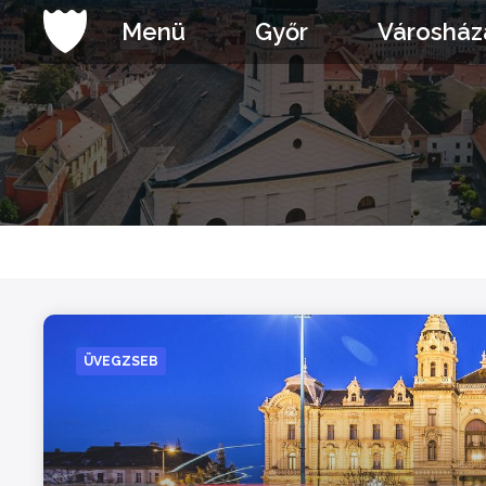
Ugrás
Menü
Győr
Városház
a
tartalomhoz
ÜVEGZSEB