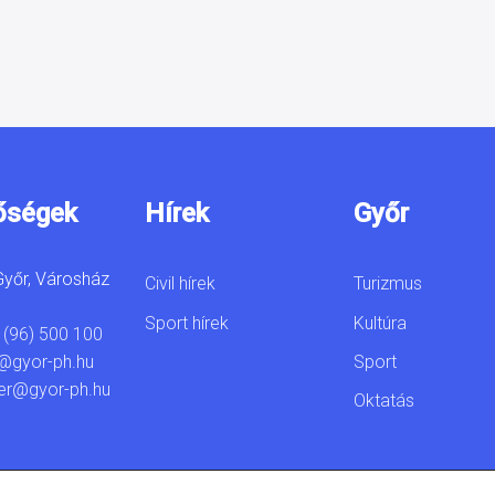
őségek
Hírek
Győr
yőr, Városház
Civil hírek
Turizmus
Sport hírek
Kultúra
 (96) 500 100
Sport
@gyor-ph.hu
er@gyor-ph.hu
Oktatás