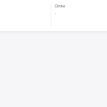
Címke
-
B