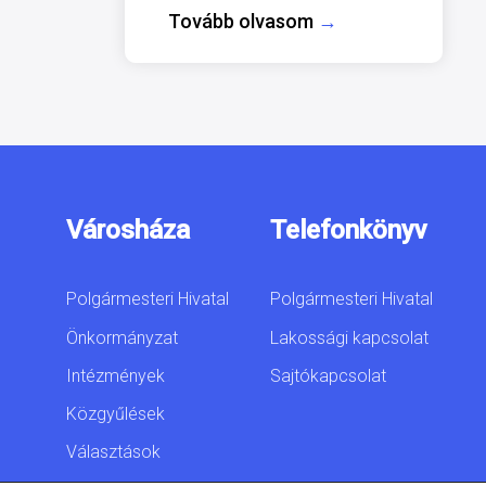
Tovább olvasom
→
Városháza
Telefonkönyv
Polgármesteri Hivatal
Polgármesteri Hivatal
Önkormányzat
Lakossági kapcsolat
Intézmények
Sajtókapcsolat
Közgyűlések
Választások