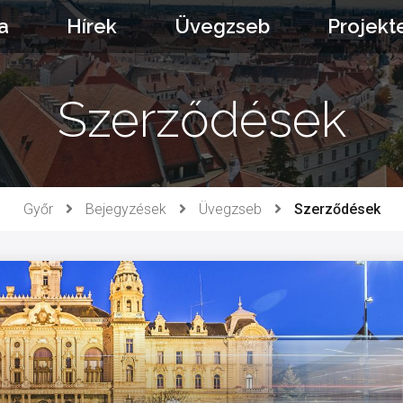
a
Hírek
Üvegzseb
Projekt
Szerződések
Győr
Bejegyzések
Üvegzseb
Szerződések