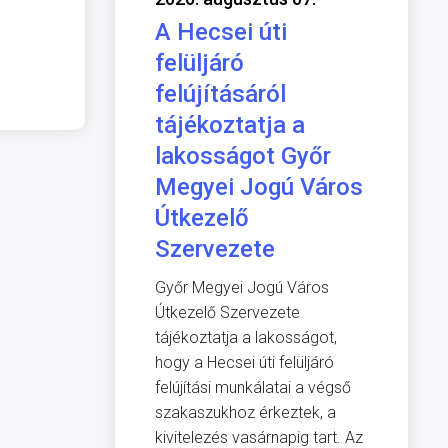
A Hecsei úti
felüljáró
felújításáról
tájékoztatja a
lakosságot Győr
Megyei Jogú Város
Útkezelő
Szervezete
Győr Megyei Jogú Város
Útkezelő Szervezete
tájékoztatja a lakosságot,
hogy a Hecsei úti felüljáró
felújítási munkálatai a végső
szakaszukhoz érkeztek, a
kivitelezés vasárnapig tart. Az