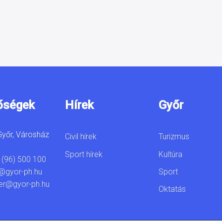
őségek
Hírek
Győr
yőr, Városház
Civil hírek
Turizmus
Sport hírek
Kultúra
 (96) 500 100
Sport
@gyor-ph.hu
er@gyor-ph.hu
Oktatás