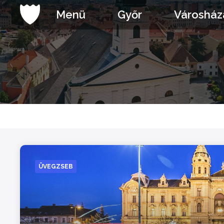
Ugrás
Menü
Győr
Városház
a
tartalomhoz
ÜVEGZSEB