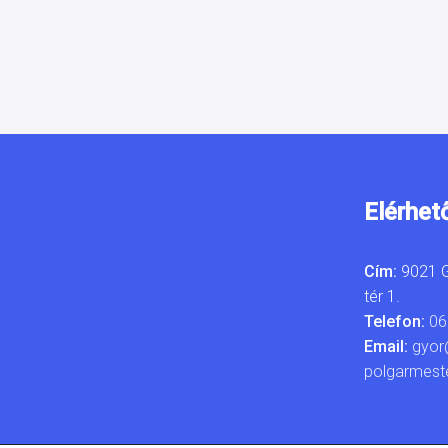
Elérhet
Cím:
9021 G
tér 1.
Telefon:
06
Email:
gyor
polgarmest