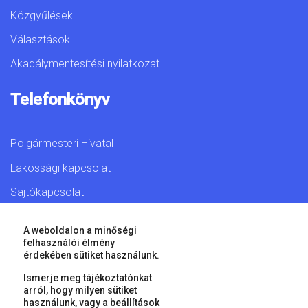
Közgyűlések
Választások
Akadálymentesítési nyilatkozat
Telefonkönyv
Polgármesteri Hivatal
Lakossági kapcsolat
Sajtókapcsolat
A weboldalon a minőségi
felhasználói élmény
érdekében sütiket használunk.
© 2026 Győr Megyei Jogú Város • Minden jog fenntartva!
Ismerje meg tájékoztatónkat
arról, hogy milyen sütiket
használunk, vagy a
beállítások