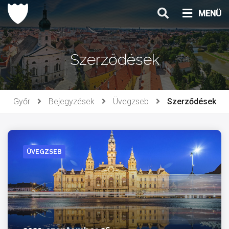
Ugrás
MENÜ
a
tartalomhoz
Szerződések
Győr
Bejegyzések
Üvegzseb
Szerződések
ÜVEGZSEB