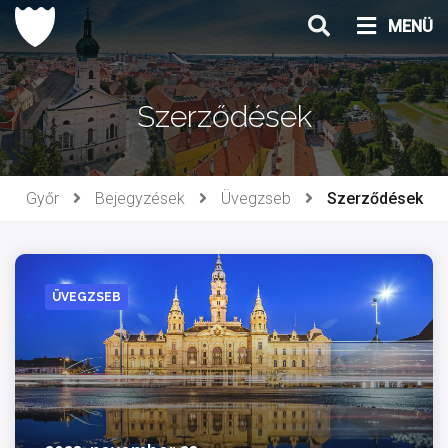
Ugrás
MENÜ
a
tartalomhoz
Szerződések
Győr
Bejegyzések
Üvegzseb
Szerződések
ÜVEGZSEB