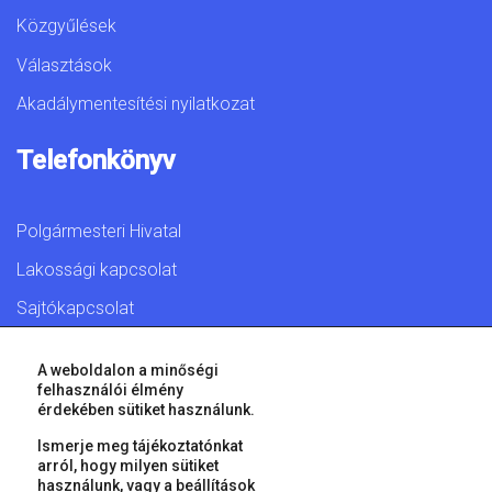
Közgyűlések
Választások
Akadálymentesítési nyilatkozat
Telefonkönyv
Polgármesteri Hivatal
Lakossági kapcsolat
Sajtókapcsolat
A weboldalon a minőségi
felhasználói élmény
érdekében sütiket használunk.
© 2026 Győr Megyei Jogú Város • Minden jog fenntartva!
Ismerje meg tájékoztatónkat
arról, hogy milyen sütiket
használunk, vagy a
beállítások