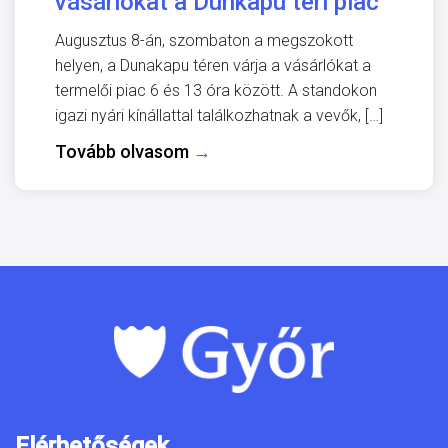
vásárlókat a Dunkapu téri piac
Augusztus 8-án, szombaton a megszokott
helyen, a Dunakapu téren várja a vásárlókat a
termelői piac 6 és 13 óra között. A standokon
igazi nyári kínállattal találkozhatnak a vevők, […]
Tovább olvasom
→
Elérhetőségek