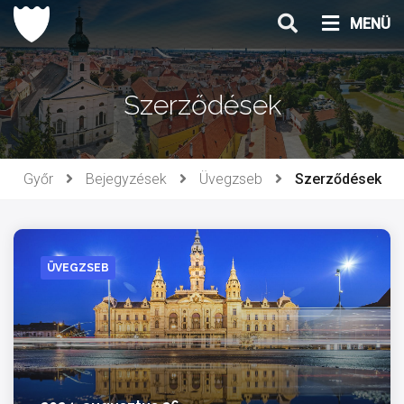
Ugrás
MENÜ
a
tartalomhoz
Szerződések
Győr
Bejegyzések
Üvegzseb
Szerződések
ÜVEGZSEB